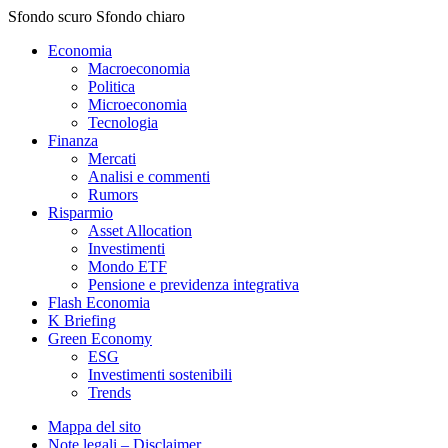
Sfondo scuro
Sfondo chiaro
Economia
Macroeconomia
Politica
Microeconomia
Tecnologia
Finanza
Mercati
Analisi e commenti
Rumors
Risparmio
Asset Allocation
Investimenti
Mondo ETF
Pensione e previdenza integrativa
Flash Economia
K Briefing
Green Economy
ESG
Investimenti sostenibili
Trends
Mappa del sito
Note legali – Disclaimer