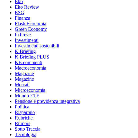
Eko
Eko Review
ESG
Finanza
Flash Economia
Green Economy
In breve
Investimenti
Investimenti sostenibili
K Briefing
K Briefing PLUS
KB commenti
Macroeconomia
Magazine
Magazine
Mercati
Microeconomia
Mondo ETF
Pensione e previdenza integrativa
Politica
Risparmio
Rubriche
Rumors
Sotto Traccia
Tecnologia