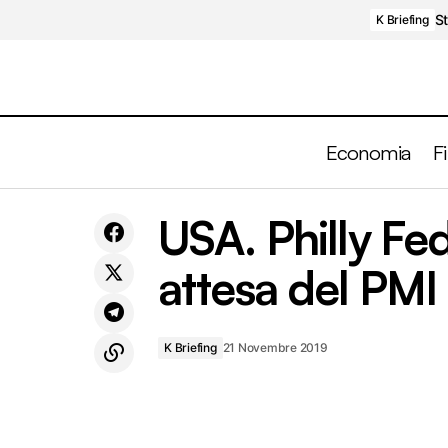
St
K Briefing
Economia
F
Prospettive 2020. Il bicchiere mezzo
USA. Philly Fed
vuoto e mezzo pieno.
attesa del PMI
K Briefing
21 Novembre 2019