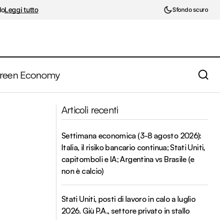
lo
Leggi tutto
Sfondo scuro
reen Economy
Economic Outlook OCSE. Sfide strutturali
I
Articoli recenti
dietro alla bassa crescita
Settimana economica (3-8 agosto 2026):
Italia, il risiko bancario continua; Stati Uniti,
capitomboli e IA; Argentina vs Brasile (e
non è calcio)
Stati Uniti, posti di lavoro in calo a luglio
2026. Giù P.A., settore privato in stallo