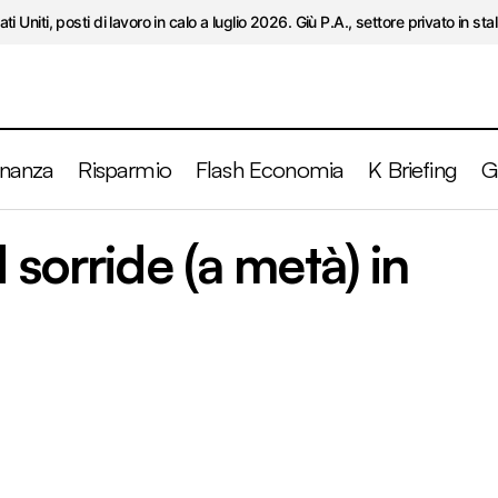
ati Uniti, posti di lavoro in calo a luglio 2026. Giù P.A., settore privato in stal
inanza
Risparmio
Flash Economia
K Briefing
G
USA. Philly Fed sorride (a metà) in attesa del PM
 sorride (a metà) in
K Briefing