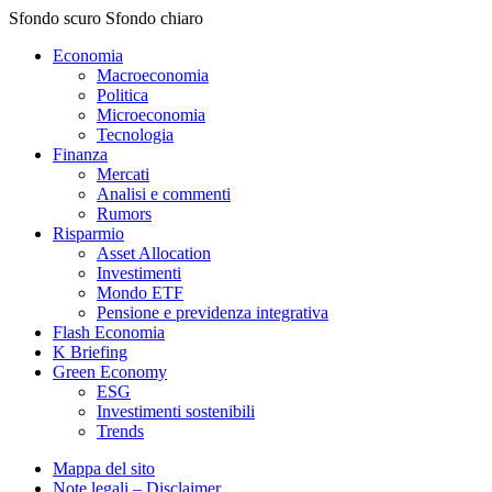
Sfondo scuro
Sfondo chiaro
Economia
Macroeconomia
Politica
Microeconomia
Tecnologia
Finanza
Mercati
Analisi e commenti
Rumors
Risparmio
Asset Allocation
Investimenti
Mondo ETF
Pensione e previdenza integrativa
Flash Economia
K Briefing
Green Economy
ESG
Investimenti sostenibili
Trends
Mappa del sito
Note legali – Disclaimer