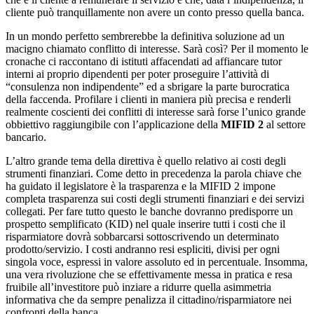
cliente può tranquillamente non avere un conto presso quella banca.
In un mondo perfetto sembrerebbe la definitiva soluzione ad un
macigno chiamato conflitto di interesse. Sarà così? Per il momento le
cronache ci raccontano di istituti affacendati ad affiancare tutor
interni ai proprio dipendenti per poter proseguire l’attività di
“consulenza non indipendente” ed a sbrigare la parte burocratica
della faccenda. Profilare i clienti in maniera più precisa e renderli
realmente coscienti dei conflitti di interesse sarà forse l’unico grande
obbiettivo raggiungibile con l’applicazione della
MIFID 2
al settore
bancario.
L’altro grande tema della direttiva è quello relativo ai costi degli
strumenti finanziari. Come detto in precedenza la parola chiave che
ha guidato il legislatore è la trasparenza e la MIFID 2 impone
completa trasparenza sui costi degli strumenti finanziari e dei servizi
collegati. Per fare tutto questo le banche dovranno predisporre un
prospetto semplificato (KID) nel quale inserire tutti i costi che il
risparmiatore dovrà sobbarcarsi sottoscrivendo un determinato
prodotto/servizio. I costi andranno resi espliciti, divisi per ogni
singola voce, espressi in valore assoluto ed in percentuale. Insomma,
una vera rivoluzione che se effettivamente messa in pratica e resa
fruibile all’investitore può inziare a ridurre quella asimmetria
informativa che da sempre penalizza il cittadino/risparmiatore nei
confronti della banca.