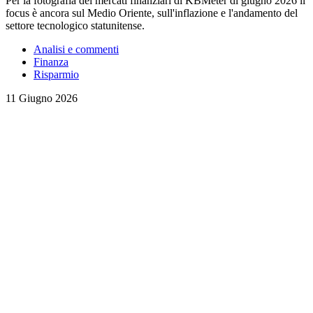
Per la fotografia dei mercati finanziari di KBMeter di giugno 2026 il
focus è ancora sul Medio Oriente, sull'inflazione e l'andamento del
settore tecnologico statunitense.
Analisi e commenti
Finanza
Risparmio
11 Giugno 2026