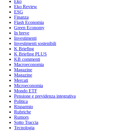
Eko
Eko Review
ESG
Finanza
Flash Economia
Green Economy
In breve
Investimenti
Investimenti sostenibili
K Briefing
K Briefing PLUS
KB commenti
Macroeconomia
Magazine
Magazine
Mercati
Microeconomia
Mondo ETF
Pensione e previdenza integrativa
Politica
Risparmio
Rubriche
Rumors
Sotto Traccia
Tecnologia