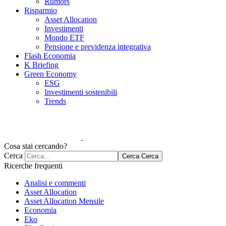
Rumors
Risparmio
Asset Allocation
Investimenti
Mondo ETF
Pensione e previdenza integrativa
Flash Economia
K Briefing
Green Economy
ESG
Investimenti sostenibili
Trends
Cosa stai cercando?
Cerca
Cerca
Cerca
Ricerche frequenti
Analisi e commenti
Asset Allocation
Asset Allocation Mensile
Economia
Eko