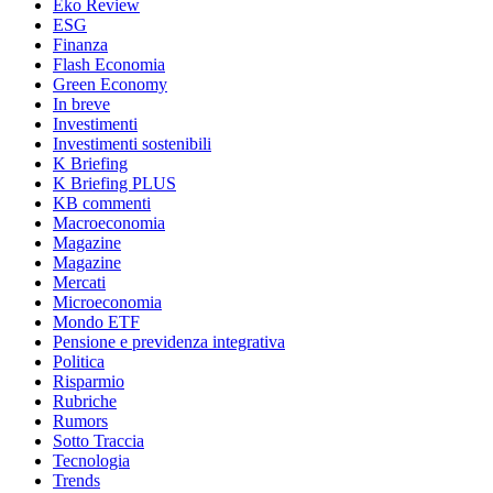
Eko Review
ESG
Finanza
Flash Economia
Green Economy
In breve
Investimenti
Investimenti sostenibili
K Briefing
K Briefing PLUS
KB commenti
Macroeconomia
Magazine
Magazine
Mercati
Microeconomia
Mondo ETF
Pensione e previdenza integrativa
Politica
Risparmio
Rubriche
Rumors
Sotto Traccia
Tecnologia
Trends