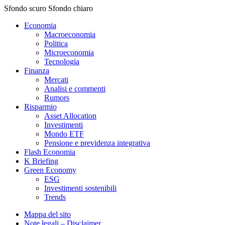
Sfondo scuro
Sfondo chiaro
Economia
Macroeconomia
Politica
Microeconomia
Tecnologia
Finanza
Mercati
Analisi e commenti
Rumors
Risparmio
Asset Allocation
Investimenti
Mondo ETF
Pensione e previdenza integrativa
Flash Economia
K Briefing
Green Economy
ESG
Investimenti sostenibili
Trends
Mappa del sito
Note legali – Disclaimer