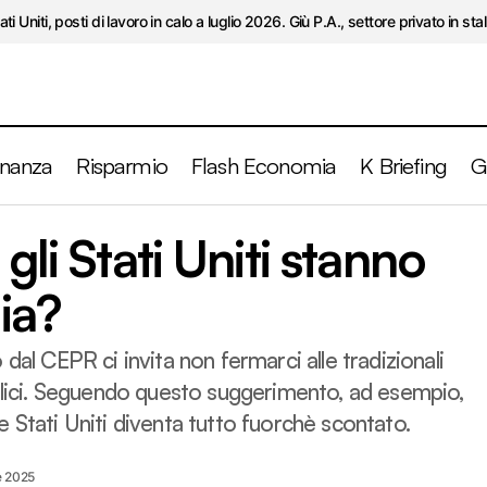
ati Uniti, posti di lavoro in calo a luglio 2026. Giù P.A., settore privato in stal
inanza
Risparmio
Flash Economia
K Briefing
G
Conti pubblici: gli Stati Uniti stanno peggi
gli Stati Uniti stanno
oeconomia
Politica
lia?
dal CEPR ci invita non fermarci alle tradizionali
bblici. Seguendo questo suggerimento, ad esempio,
a e Stati Uniti diventa tutto fuorchè scontato.
e 2025