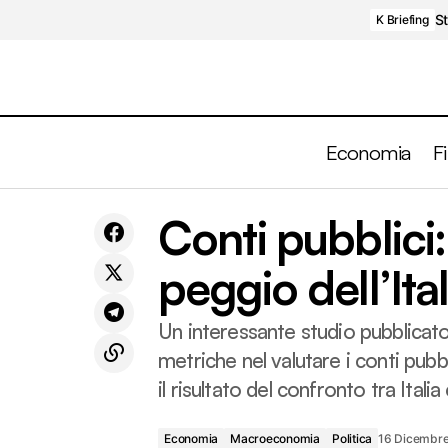
St
K Briefing
Economia
F
Una Fed divisa potrebbe essere la nuova
Conti pubblici: 
Economia
Macr
normalità?
peggio dell’Ita
Un interessante studio pubblicato 
metriche nel valutare i conti pu
il risultato del confronto tra Itali
Economia
Macroeconomia
Politica
16 Dicembr