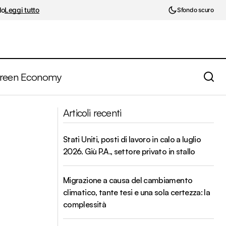
lo
Leggi tutto
Sfondo scuro
reen Economy
Stati Uniti, disoccupazione in salita a
o dell’Italia?
Articoli recenti
novembre 2025
Stati Uniti, posti di lavoro in calo a luglio
2026. Giù P.A., settore privato in stallo
Migrazione a causa del cambiamento
climatico, tante tesi e una sola certezza: la
complessità