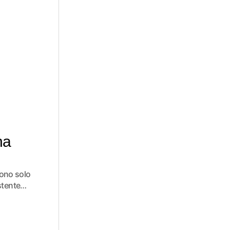
na
dono solo
istente…