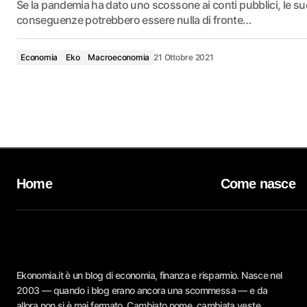
Se la pandemia ha dato uno scossone ai conti pubblici, le su
conseguenze potrebbero essere nulla di fronte…
Economia
Eko
Macroeconomia
21 Ottobre 2021
Home
Come nasce
Ekonomia.it è un blog di economia, finanza e risparmio. Nasce nel
2003 — quando i blog erano ancora una scommessa — e da
allora non si è mai fermato. Cambiato nome, cambiata veste