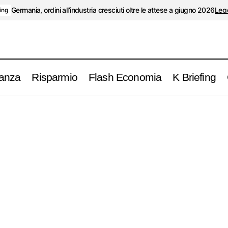
Germania, ordini all’industria cresciuti oltre le attese a giugno 2026
Legg
fing
anza
Risparmio
Flash Economia
K Briefing