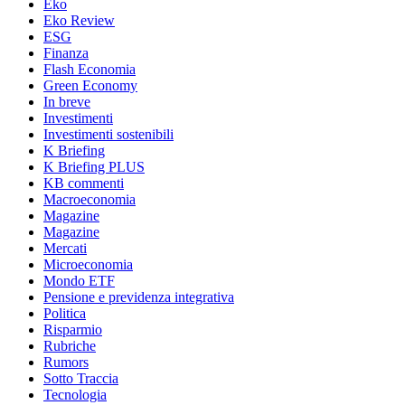
Eko
Eko Review
ESG
Finanza
Flash Economia
Green Economy
In breve
Investimenti
Investimenti sostenibili
K Briefing
K Briefing PLUS
KB commenti
Macroeconomia
Magazine
Magazine
Mercati
Microeconomia
Mondo ETF
Pensione e previdenza integrativa
Politica
Risparmio
Rubriche
Rumors
Sotto Traccia
Tecnologia