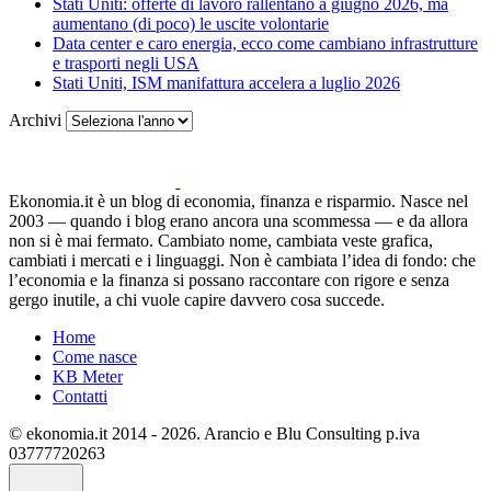
Stati Uniti: offerte di lavoro rallentano a giugno 2026, ma
aumentano (di poco) le uscite volontarie
Data center e caro energia, ecco come cambiano infrastrutture
e trasporti negli USA
Stati Uniti, ISM manifattura accelera a luglio 2026
Archivi
Ekonomia.it è un blog di economia, finanza e risparmio. Nasce nel
2003 — quando i blog erano ancora una scommessa — e da allora
non si è mai fermato. Cambiato nome, cambiata veste grafica,
cambiati i mercati e i linguaggi. Non è cambiata l’idea di fondo: che
l’economia e la finanza si possano raccontare con rigore e senza
gergo inutile, a chi vuole capire davvero cosa succede.
Home
Come nasce
KB Meter
Contatti
© ekonomia.it 2014 - 2026. Arancio e Blu Consulting p.iva
03777720263