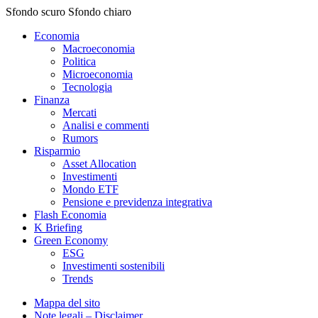
Sfondo scuro
Sfondo chiaro
Economia
Macroeconomia
Politica
Microeconomia
Tecnologia
Finanza
Mercati
Analisi e commenti
Rumors
Risparmio
Asset Allocation
Investimenti
Mondo ETF
Pensione e previdenza integrativa
Flash Economia
K Briefing
Green Economy
ESG
Investimenti sostenibili
Trends
Mappa del sito
Note legali – Disclaimer