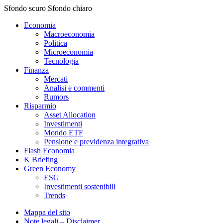
Sfondo scuro
Sfondo chiaro
Economia
Macroeconomia
Politica
Microeconomia
Tecnologia
Finanza
Mercati
Analisi e commenti
Rumors
Risparmio
Asset Allocation
Investimenti
Mondo ETF
Pensione e previdenza integrativa
Flash Economia
K Briefing
Green Economy
ESG
Investimenti sostenibili
Trends
Mappa del sito
Note legali – Disclaimer