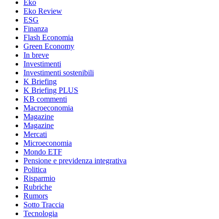
Eko
Eko Review
ESG
Finanza
Flash Economia
Green Economy
In breve
Investimenti
Investimenti sostenibili
K Briefing
K Briefing PLUS
KB commenti
Macroeconomia
Magazine
Magazine
Mercati
Microeconomia
Mondo ETF
Pensione e previdenza integrativa
Politica
Risparmio
Rubriche
Rumors
Sotto Traccia
Tecnologia