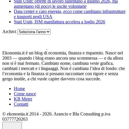
Stati Uniti: offerte di lavoro rallentano a giugno 2026, ma
aumentano (di poco) le uscite volontarie
Data center e caro energia, ecco come cambiano infrastrutture
e trasporti negli USA
Stati Uniti, ISM manifattura accelera a luglio 2026
Archivi
Ekonomia.it è un blog di economia, finanza e risparmio. Nasce nel
2003 — quando i blog erano ancora una scommessa — e da allora
non si è mai fermato. Cambiato nome, cambiata veste grafica,
cambiati i mercati e i linguaggi. Non è cambiata l’idea di fondo: che
l’economia e la finanza si possano raccontare con rigore e senza
gergo inutile, a chi vuole capire davvero cosa succede.
Home
Come nasce
KB Meter
Contatti
© ekonomia.it 2014 - 2026. Arancio e Blu Consulting p.iva
03777720263