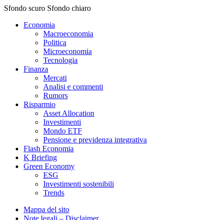
Sfondo scuro
Sfondo chiaro
Economia
Macroeconomia
Politica
Microeconomia
Tecnologia
Finanza
Mercati
Analisi e commenti
Rumors
Risparmio
Asset Allocation
Investimenti
Mondo ETF
Pensione e previdenza integrativa
Flash Economia
K Briefing
Green Economy
ESG
Investimenti sostenibili
Trends
Mappa del sito
Note legali – Disclaimer