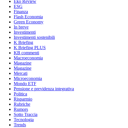
Eko Review
ESG
Finanza
Flash Economia
Green Economy
In breve
Investimenti
Investimenti sostenibili
K Briefing
K Briefing PLUS
KB commenti
Macroeconomia
Magazine
Magazine
Mercati
Microeconomia
Mondo ETF
Pensione e previdenza integrativa
Politica
Risparmio
Rubriche
Rumors
Sotto Traccia
Tecnologia
Trends