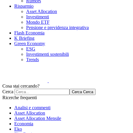
Rumors
Risparmio
Asset Allocation
Investimenti
Mondo ETF
Pensione e previdenza integrativa
Flash Economia
K Briefing
Green Economy
ESG
Investimenti sostenibili
Trends
Cosa stai cercando?
Cerca
Cerca
Cerca
Ricerche frequenti
Analisi e commenti
Asset Allocation
Asset Allocation Mensile
Economia
Eko