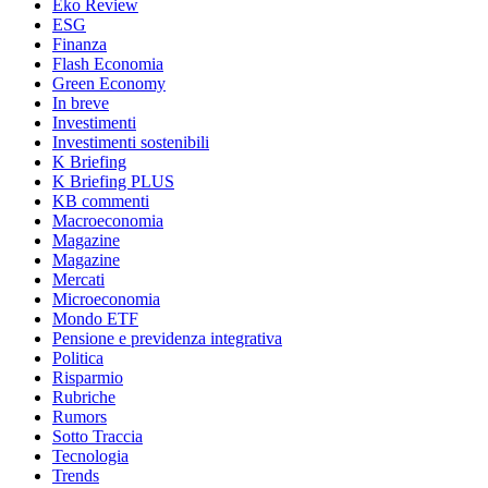
Eko Review
ESG
Finanza
Flash Economia
Green Economy
In breve
Investimenti
Investimenti sostenibili
K Briefing
K Briefing PLUS
KB commenti
Macroeconomia
Magazine
Magazine
Mercati
Microeconomia
Mondo ETF
Pensione e previdenza integrativa
Politica
Risparmio
Rubriche
Rumors
Sotto Traccia
Tecnologia
Trends