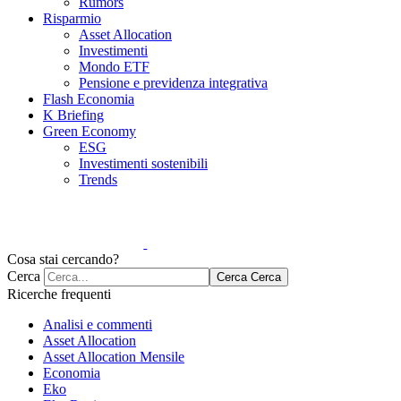
Rumors
Risparmio
Asset Allocation
Investimenti
Mondo ETF
Pensione e previdenza integrativa
Flash Economia
K Briefing
Green Economy
ESG
Investimenti sostenibili
Trends
Cosa stai cercando?
Cerca
Cerca
Cerca
Ricerche frequenti
Analisi e commenti
Asset Allocation
Asset Allocation Mensile
Economia
Eko