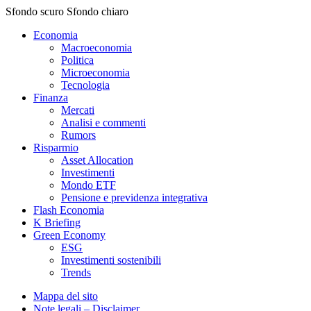
Sfondo scuro
Sfondo chiaro
Economia
Macroeconomia
Politica
Microeconomia
Tecnologia
Finanza
Mercati
Analisi e commenti
Rumors
Risparmio
Asset Allocation
Investimenti
Mondo ETF
Pensione e previdenza integrativa
Flash Economia
K Briefing
Green Economy
ESG
Investimenti sostenibili
Trends
Mappa del sito
Note legali – Disclaimer