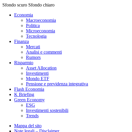
Sfondo scuro
Sfondo chiaro
Economia
Macroeconomia
Politica
Microeconomia
Tecnologia
Finanza
Mercati
Analisi e commenti
Rumors
Risparmio
Asset Allocation
Investimenti
Mondo ETF
Pensione e previdenza integrativa
Flash Economia
K Briefing
Green Economy
ESG
Investimenti sostenibili
Trends
Mappa del sito
Note legali – Disclaimer