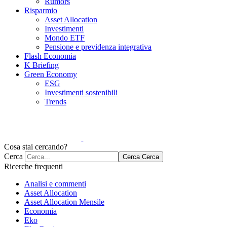
Rumors
Risparmio
Asset Allocation
Investimenti
Mondo ETF
Pensione e previdenza integrativa
Flash Economia
K Briefing
Green Economy
ESG
Investimenti sostenibili
Trends
Cosa stai cercando?
Cerca
Cerca
Cerca
Ricerche frequenti
Analisi e commenti
Asset Allocation
Asset Allocation Mensile
Economia
Eko