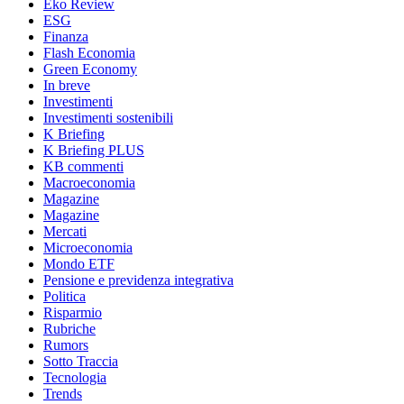
Eko Review
ESG
Finanza
Flash Economia
Green Economy
In breve
Investimenti
Investimenti sostenibili
K Briefing
K Briefing PLUS
KB commenti
Macroeconomia
Magazine
Magazine
Mercati
Microeconomia
Mondo ETF
Pensione e previdenza integrativa
Politica
Risparmio
Rubriche
Rumors
Sotto Traccia
Tecnologia
Trends