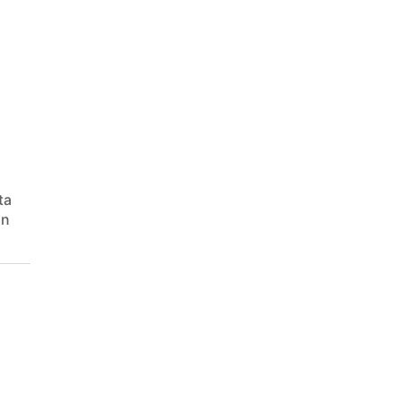
ta
in