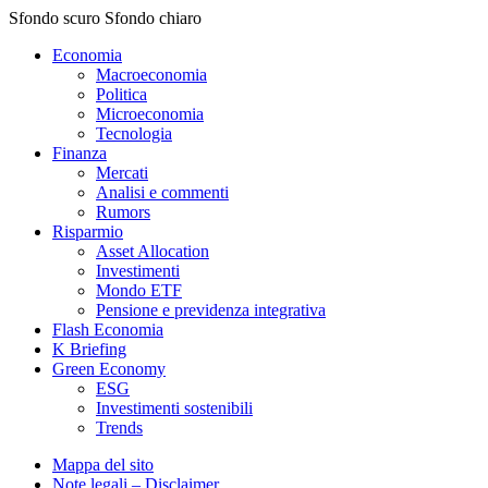
Sfondo scuro
Sfondo chiaro
Economia
Macroeconomia
Politica
Microeconomia
Tecnologia
Finanza
Mercati
Analisi e commenti
Rumors
Risparmio
Asset Allocation
Investimenti
Mondo ETF
Pensione e previdenza integrativa
Flash Economia
K Briefing
Green Economy
ESG
Investimenti sostenibili
Trends
Mappa del sito
Note legali – Disclaimer