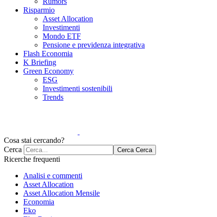
Rumors
Risparmio
Asset Allocation
Investimenti
Mondo ETF
Pensione e previdenza integrativa
Flash Economia
K Briefing
Green Economy
ESG
Investimenti sostenibili
Trends
Cosa stai cercando?
Cerca
Cerca
Cerca
Ricerche frequenti
Analisi e commenti
Asset Allocation
Asset Allocation Mensile
Economia
Eko