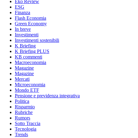
Eko Review
ESG
Finanza
Flash Economia
Green Economy
In breve
Investimenti
Investimenti sostenibili
K Briefing
K Briefing PLUS
KB commenti
Macroeconomia
Magazine
Magazine
Mercati
Microeconomia
Mondo ETF
Pensione e previdenza integrativa
Politica
Risparmio
Rubriche
Rumors
Sotto Traccia
Tecnologia
Trends