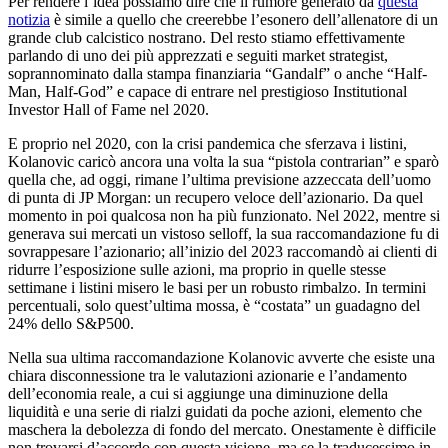
Per rendere l’idea possiamo dire che il rumore generato da
questa
notizia
è simile a quello che creerebbe l’esonero dell’allenatore di un
grande club calcistico nostrano. Del resto stiamo effettivamente
parlando di uno dei più apprezzati e seguiti market strategist,
soprannominato dalla stampa finanziaria “Gandalf” o anche “Half-
Man, Half-God” e capace di entrare nel prestigioso Institutional
Investor Hall of Fame nel 2020.
E proprio nel 2020, con la crisi pandemica che sferzava i listini,
Kolanovic caricò ancora una volta la sua “pistola contrarian” e sparò
quella che, ad oggi, rimane l’ultima previsione azzeccata dell’uomo
di punta di JP Morgan: un recupero veloce dell’azionario. Da quel
momento in poi qualcosa non ha più funzionato. Nel 2022, mentre si
generava sui mercati un vistoso selloff, la sua raccomandazione fu di
sovrappesare l’azionario; all’inizio del 2023 raccomandò ai clienti di
ridurre l’esposizione sulle azioni, ma proprio in quelle stesse
settimane i listini misero le basi per un robusto rimbalzo. In termini
percentuali, solo quest’ultima mossa, è “costata” un guadagno del
24% dello S&P500.
Nella sua ultima raccomandazione Kolanovic avverte che esiste una
chiara disconnessione tra le valutazioni azionarie e l’andamento
dell’economia reale, a cui si aggiunge una diminuzione della
liquidità e una serie di rialzi guidati da poche azioni, elemento che
maschera la debolezza di fondo del mercato. Onestamente è difficile
non trovarsi d’accordo con questa visione, ma se la traducessimo in