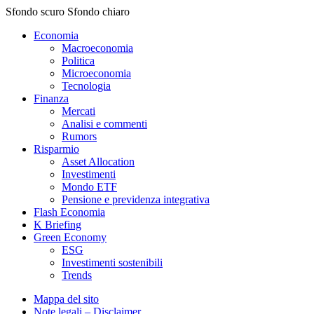
Sfondo scuro
Sfondo chiaro
Economia
Macroeconomia
Politica
Microeconomia
Tecnologia
Finanza
Mercati
Analisi e commenti
Rumors
Risparmio
Asset Allocation
Investimenti
Mondo ETF
Pensione e previdenza integrativa
Flash Economia
K Briefing
Green Economy
ESG
Investimenti sostenibili
Trends
Mappa del sito
Note legali – Disclaimer