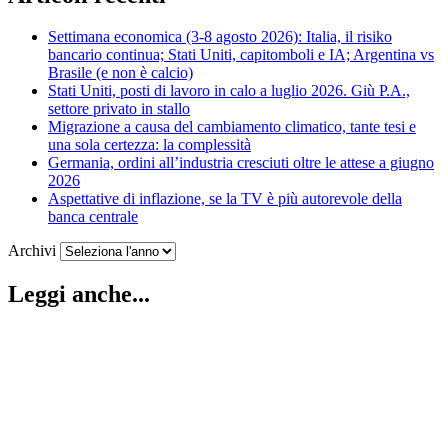
Settimana economica (3-8 agosto 2026): Italia, il risiko
bancario continua; Stati Uniti, capitomboli e IA; Argentina vs
Brasile (e non è calcio)
Stati Uniti, posti di lavoro in calo a luglio 2026. Giù P.A.,
settore privato in stallo
Migrazione a causa del cambiamento climatico, tante tesi e
una sola certezza: la complessità
Germania, ordini all’industria cresciuti oltre le attese a giugno
2026
Aspettative di inflazione, se la TV è più autorevole della
banca centrale
Archivi
Leggi anche...