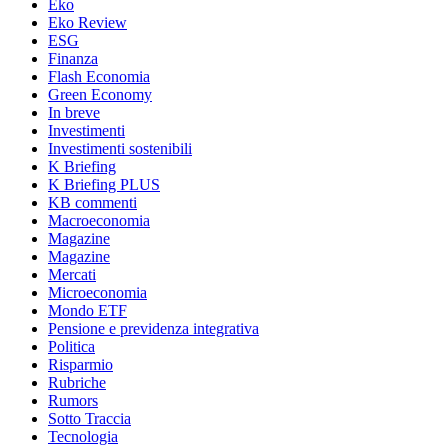
Eko
Eko Review
ESG
Finanza
Flash Economia
Green Economy
In breve
Investimenti
Investimenti sostenibili
K Briefing
K Briefing PLUS
KB commenti
Macroeconomia
Magazine
Magazine
Mercati
Microeconomia
Mondo ETF
Pensione e previdenza integrativa
Politica
Risparmio
Rubriche
Rumors
Sotto Traccia
Tecnologia