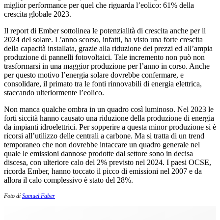
miglior performance per quel che riguarda l’eolico: 61% della
crescita globale 2023.
Il report di Ember sottolinea le potenzialità di crescita anche per il
2024 del solare. L’anno scorso, infatti, ha visto una forte crescita
della capacità installata, grazie alla riduzione dei prezzi ed all’ampia
produzione di pannelli fotovoltaici. Tale incremento non può non
trasformarsi in una maggior produzione per l’anno in corso. Anche
per questo motivo l’energia solare dovrebbe confermare, e
consolidare, il primato tra le fonti rinnovabili di energia elettrica,
staccando ulteriormente l’eolico.
Non manca qualche ombra in un quadro così luminoso. Nel 2023 le
forti siccità hanno causato una riduzione della produzione di energia
da impianti idroelettrici. Per sopperire a questa minor produzione si è
ricorsi all’utilizzo delle centrali a carbone. Ma si tratta di un trend
temporaneo che non dovrebbe intaccare un quadro generale nel
quale le emissioni dannose prodotte dal settore sono in decisa
discesa, con ulteriore calo del 2% previsto nel 2024. I paesi OCSE,
ricorda Ember, hanno toccato il picco di emissioni nel 2007 e da
allora il calo complessivo è stato del 28%.
Foto di
Samuel Faber