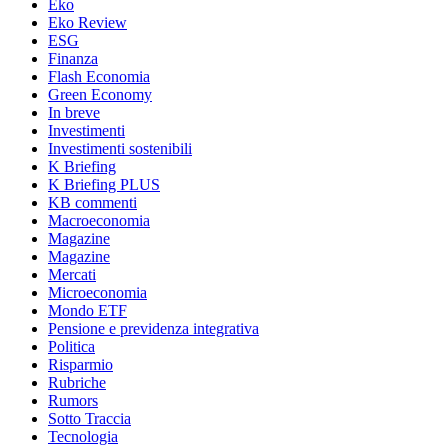
Eko
Eko Review
ESG
Finanza
Flash Economia
Green Economy
In breve
Investimenti
Investimenti sostenibili
K Briefing
K Briefing PLUS
KB commenti
Macroeconomia
Magazine
Magazine
Mercati
Microeconomia
Mondo ETF
Pensione e previdenza integrativa
Politica
Risparmio
Rubriche
Rumors
Sotto Traccia
Tecnologia