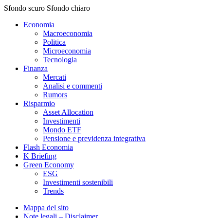
Sfondo scuro
Sfondo chiaro
Economia
Macroeconomia
Politica
Microeconomia
Tecnologia
Finanza
Mercati
Analisi e commenti
Rumors
Risparmio
Asset Allocation
Investimenti
Mondo ETF
Pensione e previdenza integrativa
Flash Economia
K Briefing
Green Economy
ESG
Investimenti sostenibili
Trends
Mappa del sito
Note legali – Disclaimer