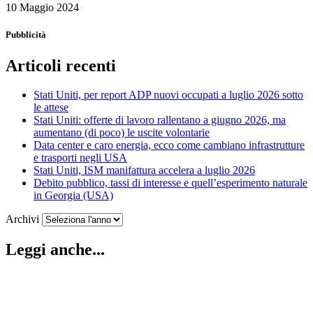
10 Maggio 2024
Pubblicità
Articoli recenti
Stati Uniti, per report ADP nuovi occupati a luglio 2026 sotto
le attese
Stati Uniti: offerte di lavoro rallentano a giugno 2026, ma
aumentano (di poco) le uscite volontarie
Data center e caro energia, ecco come cambiano infrastrutture
e trasporti negli USA
Stati Uniti, ISM manifattura accelera a luglio 2026
Debito pubblico, tassi di interesse e quell’esperimento naturale
in Georgia (USA)
Archivi
Leggi anche...