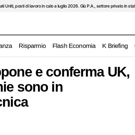
ati Uniti, posti di lavoro in calo a luglio 2026. Giù P.A., settore privato in stal
anza
Risparmio
Flash Economia
K Briefing
a Giappone e conferma UK, le due economie sono in r
ppone e conferma UK,
ie sono in
cnica