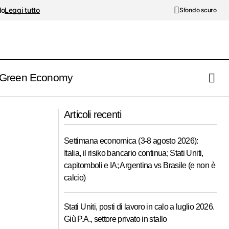
lo
Leggi tutto
Sfondo scuro
Green Economy
ecessione
Energia elettrica da fonti rinnovabili, per
l'Africa servono 100 miliardi di dollari
Articoli recenti
all'anno
Settimana economica (3-8 agosto 2026):
Italia, il risiko bancario continua; Stati Uniti,
capitomboli e IA; Argentina vs Brasile (e non è
calcio)
Stati Uniti, posti di lavoro in calo a luglio 2026.
Giù P.A., settore privato in stallo