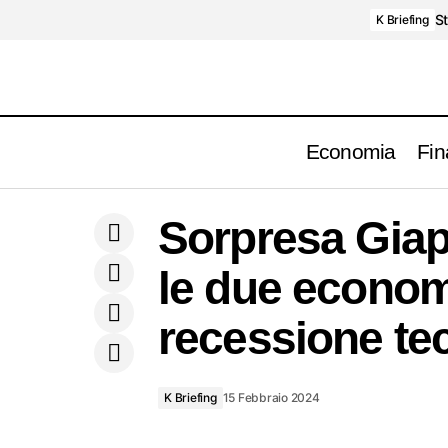
St
K Briefing
Economia
Fin
Sorpres
K
Sui mercati è volatilità da aspettative
Sorpresa Gia
Briefing
tecnica
le due econom
recessione te
K Briefing
15 Febbraio 2024