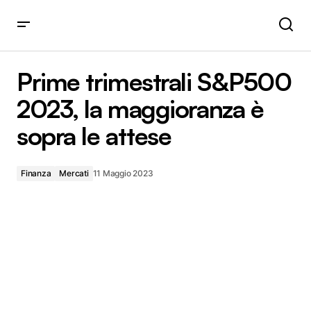
Prime trimestrali S&P500 2023, la maggioranza è sopra le
attese
Prime trimestrali S&P500
2023, la maggioranza è
sopra le attese
Finanza
Mercati
11 Maggio 2023