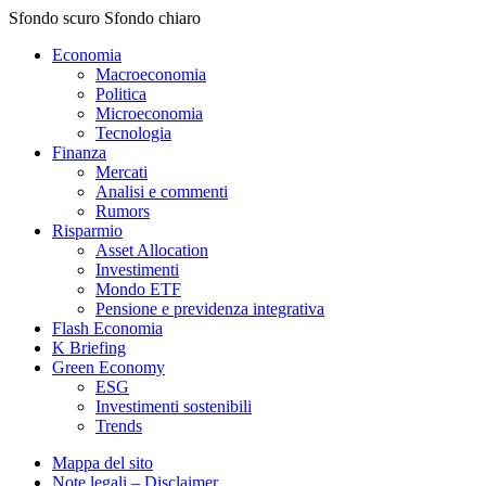
Sfondo scuro
Sfondo chiaro
Economia
Macroeconomia
Politica
Microeconomia
Tecnologia
Finanza
Mercati
Analisi e commenti
Rumors
Risparmio
Asset Allocation
Investimenti
Mondo ETF
Pensione e previdenza integrativa
Flash Economia
K Briefing
Green Economy
ESG
Investimenti sostenibili
Trends
Mappa del sito
Note legali – Disclaimer