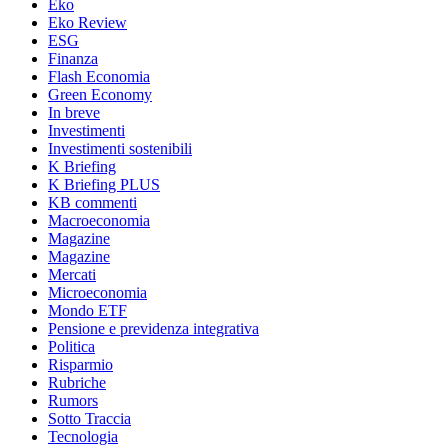
Eko
Eko Review
ESG
Finanza
Flash Economia
Green Economy
In breve
Investimenti
Investimenti sostenibili
K Briefing
K Briefing PLUS
KB commenti
Macroeconomia
Magazine
Magazine
Mercati
Microeconomia
Mondo ETF
Pensione e previdenza integrativa
Politica
Risparmio
Rubriche
Rumors
Sotto Traccia
Tecnologia