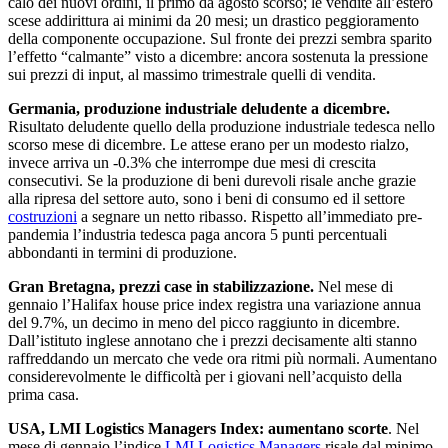
calo dei nuovi ordini, il primo da agosto scorso; le vendite all’estero
scese addirittura ai minimi da 20 mesi; un drastico peggioramento
della componente occupazione. Sul fronte dei prezzi sembra sparito
l’effetto “calmante” visto a dicembre: ancora sostenuta la pressione
sui prezzi di input, al massimo trimestrale quelli di vendita.
Germania, produzione industriale deludente a dicembre.
Risultato deludente quello della produzione industriale tedesca nello
scorso mese di dicembre. Le attese erano per un modesto rialzo,
invece arriva un -0.3% che interrompe due mesi di crescita
consecutivi. Se la produzione di beni durevoli risale anche grazie
alla ripresa del settore auto, sono i beni di consumo ed il settore
costruzioni
a segnare un netto ribasso. Rispetto all’immediato pre-
pandemia l’industria tedesca paga ancora 5 punti percentuali
abbondanti in termini di produzione.
Gran Bretagna, prezzi case in stabilizzazione.
Nel mese di
gennaio l’Halifax house price index registra una variazione annua
del 9.7%, un decimo in meno del picco raggiunto in dicembre.
Dall’istituto inglese annotano che i prezzi decisamente alti stanno
raffreddando un mercato che vede ora ritmi più normali. Aumentano
considerevolmente le difficoltà per i giovani nell’acquisto della
prima casa.
USA, LMI Logistics Managers Index: aumentano scorte
. Nel
mese di gennaio l’indice
LMI Logistics Managers
risale dal minimo