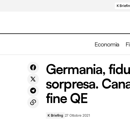
K Briefi
Economia
F
USA, prezzi delle abitazioni ancora in
Germani
Germania, fidu
K Briefing
crescita ma ritmo rallenta
sorpresa. Canad
fine QE
K Briefing
27 Ottobre 2021