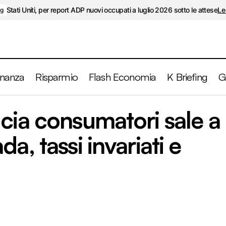
Stati Uniti, per report ADP nuovi occupati a luglio 2026 sotto le attese
Le
ng
inanza
Risparmio
Flash Economia
K Briefing
G
a, fiducia consumatori sale a sorpresa. Canada, tassi inv
cia consumatori sale a
a, tassi invariati e