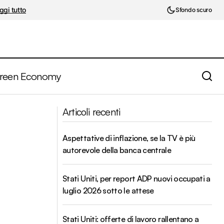
ggi tutto
Sfondo scuro
reen Economy
La rivoluzione del metodo scientifico in
ariati e fine QE
Articoli recenti
economia
Aspettative di inflazione, se la TV è più
autorevole della banca centrale
Stati Uniti, per report ADP nuovi occupati a
luglio 2026 sotto le attese
Stati Uniti: offerte di lavoro rallentano a