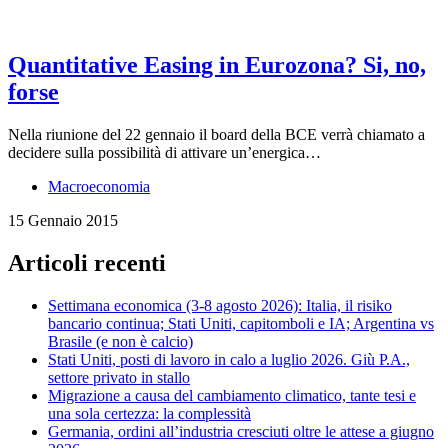
Quantitative Easing in Eurozona? Si, no,
forse
Nella riunione del 22 gennaio il board della BCE verrà chiamato a
decidere sulla possibilità di attivare un’energica…
Macroeconomia
15 Gennaio 2015
Articoli recenti
Settimana economica (3-8 agosto 2026): Italia, il risiko
bancario continua; Stati Uniti, capitomboli e IA; Argentina vs
Brasile (e non è calcio)
Stati Uniti, posti di lavoro in calo a luglio 2026. Giù P.A.,
settore privato in stallo
Migrazione a causa del cambiamento climatico, tante tesi e
una sola certezza: la complessità
Germania, ordini all’industria cresciuti oltre le attese a giugno