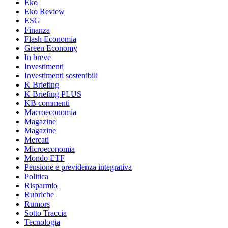
Eko
Eko Review
ESG
Finanza
Flash Economia
Green Economy
In breve
Investimenti
Investimenti sostenibili
K Briefing
K Briefing PLUS
KB commenti
Macroeconomia
Magazine
Magazine
Mercati
Microeconomia
Mondo ETF
Pensione e previdenza integrativa
Politica
Risparmio
Rubriche
Rumors
Sotto Traccia
Tecnologia