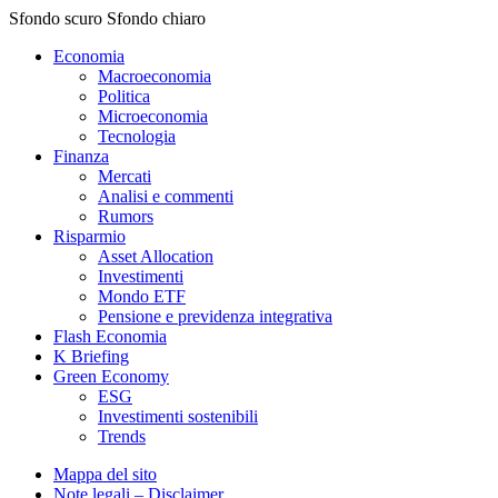
Sfondo scuro
Sfondo chiaro
Economia
Macroeconomia
Politica
Microeconomia
Tecnologia
Finanza
Mercati
Analisi e commenti
Rumors
Risparmio
Asset Allocation
Investimenti
Mondo ETF
Pensione e previdenza integrativa
Flash Economia
K Briefing
Green Economy
ESG
Investimenti sostenibili
Trends
Mappa del sito
Note legali – Disclaimer