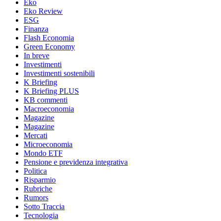
Eko
Eko Review
ESG
Finanza
Flash Economia
Green Economy
In breve
Investimenti
Investimenti sostenibili
K Briefing
K Briefing PLUS
KB commenti
Macroeconomia
Magazine
Magazine
Mercati
Microeconomia
Mondo ETF
Pensione e previdenza integrativa
Politica
Risparmio
Rubriche
Rumors
Sotto Traccia
Tecnologia