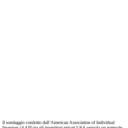
Il sondaggio condotto dall’American Association of Individual
Investors (AAII) tra gli investitori privati USA segnala un notevole