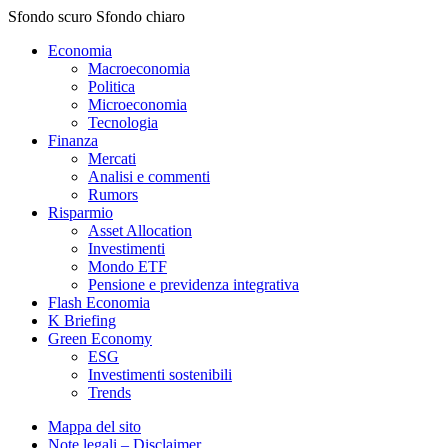
Sfondo scuro
Sfondo chiaro
Economia
Macroeconomia
Politica
Microeconomia
Tecnologia
Finanza
Mercati
Analisi e commenti
Rumors
Risparmio
Asset Allocation
Investimenti
Mondo ETF
Pensione e previdenza integrativa
Flash Economia
K Briefing
Green Economy
ESG
Investimenti sostenibili
Trends
Mappa del sito
Note legali – Disclaimer