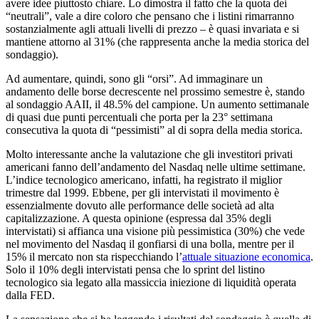
avere idee piuttosto chiare. Lo dimostra il fatto che la quota dei
“neutrali”, vale a dire coloro che pensano che i listini rimarranno
sostanzialmente agli attuali livelli di prezzo – è quasi invariata e si
mantiene attorno al 31% (che rappresenta anche la media storica del
sondaggio).
Ad aumentare, quindi, sono gli “orsi”. Ad immaginare un
andamento delle borse decrescente nel prossimo semestre è, stando
al sondaggio AAII, il 48.5% del campione. Un aumento settimanale
di quasi due punti percentuali che porta per la 23° settimana
consecutiva la quota di “pessimisti” al di sopra della media storica.
Molto interessante anche la valutazione che gli investitori privati
americani fanno dell’andamento del Nasdaq nelle ultime settimane.
L’indice tecnologico americano, infatti, ha registrato il miglior
trimestre dal 1999. Ebbene, per gli intervistati il movimento è
essenzialmente dovuto alle performance delle società ad alta
capitalizzazione. A questa opinione (espressa dal 35% degli
intervistati) si affianca una visione più pessimistica (30%) che vede
nel movimento del Nasdaq il gonfiarsi di una bolla, mentre per il
15% il mercato non sta rispecchiando l’
attuale situazione economica
.
Solo il 10% degli intervistati pensa che lo sprint del listino
tecnologico sia legato alla massiccia iniezione di liquidità operata
dalla FED.