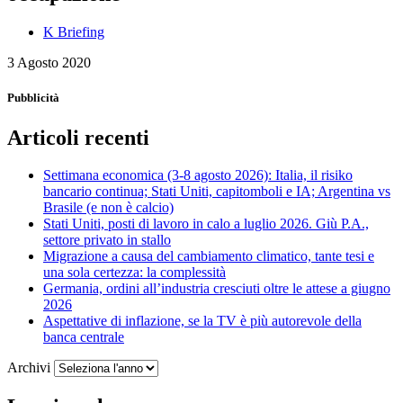
K Briefing
3 Agosto 2020
Pubblicità
Articoli recenti
Settimana economica (3-8 agosto 2026): Italia, il risiko
bancario continua; Stati Uniti, capitomboli e IA; Argentina vs
Brasile (e non è calcio)
Stati Uniti, posti di lavoro in calo a luglio 2026. Giù P.A.,
settore privato in stallo
Migrazione a causa del cambiamento climatico, tante tesi e
una sola certezza: la complessità
Germania, ordini all’industria cresciuti oltre le attese a giugno
2026
Aspettative di inflazione, se la TV è più autorevole della
banca centrale
Archivi