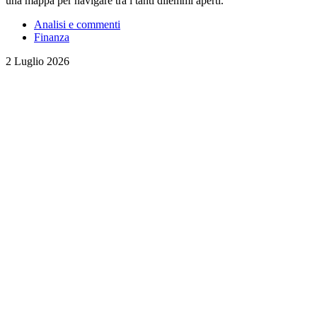
una mappa per navigare tra i tanti dilemmi aperti.
Analisi e commenti
Finanza
2 Luglio 2026