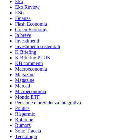
Eko
Eko Review
ESG
Finanza
Flash Economia
Green Economy
In breve
Investimenti
Investimenti sostenibili
K Briefing
K Briefing PLUS
KB commenti
Macroeconomia
Magazine
Magazine
Mercati
Microeconomia
Mondo ETF
Pensione e previdenza integrativa
Politica
Risparmio
Rubriche
Rumors
Sotto Traccia
Tecnologia