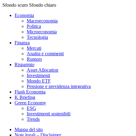
Sfondo scuro
Sfondo chiaro
Economia
Macroeconomia
Politica
Microeconomia
Tecnologia
Finanza
Mercati
Analisi e commenti
Rumors
Risparmio
Asset Allocation
Investimenti
Mondo ETF
Pensione e previdenza integrativa
Flash Economia
K Briefing
Green Economy
ESG
Investimenti sostenibili
Trends
Mappa del sito
Note legali – Disclaimer