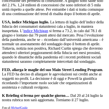
concessione dei permessi di costruzione. A giugno sono salite solo
del 2.1%. 1,24 milioni di concessioni che sono inferiori di 5 mila
unità rispetto a quelle attese. Per entrambe i dati si tratta comunque
di una continuazione del trend di risalita dopo il bottom di aprile.
USA, indice Michigan luglio.
La lettura di luglio dell’indice della
fiducia dei consumatori statunitensi cala a luglio, in maniera
inaspettata. L’
indice Michigan
si ferma a 73.2, in calo dal 78.1 di
giugno e lontano dai 79 punti attesi dal mercato. Pesa l’evoluzione
della pandemia, anche se – ricordano dall’università americana – è
normale un assestamento del sondaggio dopo il bottom di aprile.
Tuttavia, notizia non positiva, Richard Curtin spiega che dovremo
attenderci ulteriori peggioramenti della fiducia nei mesi prossimi,
quando le dinamiche della pandemia ed i recenti problemi sociali
statunitensi saranno completamente intercettati dal sondaggio.
FED, allarga le maglie del suo Main Street Lending Program
.
La FED ha deciso di allargare le agevolazioni sui crediti anche ai
soggetti no-profit. La decisione è di oggi e Powell la giustifica
ricordando l’importante ruolo sociale che organizzazioni di
assistenza e culturali svolgono.
K Briefing si ferma per qualche giorno…
Dal 20 al 24 luglio la
nostra rubrica non sarà aggiornata. Torniamo il 27 luglio.
Foto di
MichaelGaida