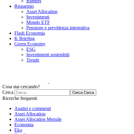
Rumors
Risparmio
Asset Allocation
Investimenti
Mondo ETF
Pensione e previdenza integrativa
Flash Economia
K Briefing
Green Economy
ESG
Investimenti sostenibili
Trends
Cosa stai cercando?
Cerca
Cerca
Cerca
Ricerche frequenti
Analisi e commenti
Asset Allocation
Asset Allocation Mensile
Economia
Eko