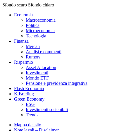
Sfondo scuro
Sfondo chiaro
Economia
Macroeconomia
Politica
Microeconomia
Tecnologia
Finanza
Mercati
Analisi e commenti
Rumors
Risparmio
Asset Allocation
Investimenti
Mondo ETF
Pensione e previdenza integrativa
Flash Economia
K Briefing
Green Economy
ESG
Investimenti sostenibili
Trends
Mappa del sito
Note legali – Disclaimer