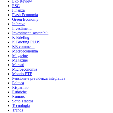
Eko Review
ESG
Finanza
Flash Economia
Green Economy
In breve
Investimenti
Investimenti sostenibili
K Briefing
K Briefing PLUS
KB commenti
Macroeconomia
Magazine
Magazine
Mercati
Microeconomia
Mondo ETF
Pensione e previdenza integrativa
Politica
Risparmio
Rubriche
Rumors
Sotto Traccia
Tecnologia
Trends