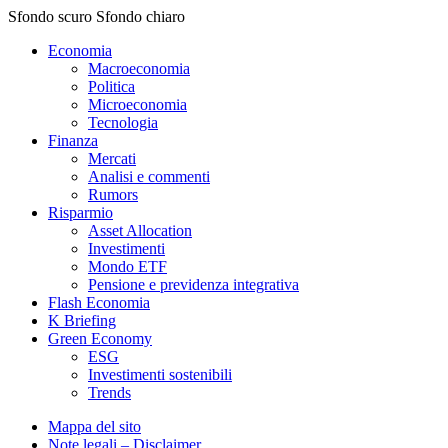
Sfondo scuro
Sfondo chiaro
Economia
Macroeconomia
Politica
Microeconomia
Tecnologia
Finanza
Mercati
Analisi e commenti
Rumors
Risparmio
Asset Allocation
Investimenti
Mondo ETF
Pensione e previdenza integrativa
Flash Economia
K Briefing
Green Economy
ESG
Investimenti sostenibili
Trends
Mappa del sito
Note legali – Disclaimer