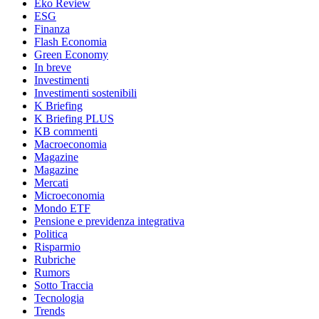
Eko Review
ESG
Finanza
Flash Economia
Green Economy
In breve
Investimenti
Investimenti sostenibili
K Briefing
K Briefing PLUS
KB commenti
Macroeconomia
Magazine
Magazine
Mercati
Microeconomia
Mondo ETF
Pensione e previdenza integrativa
Politica
Risparmio
Rubriche
Rumors
Sotto Traccia
Tecnologia
Trends