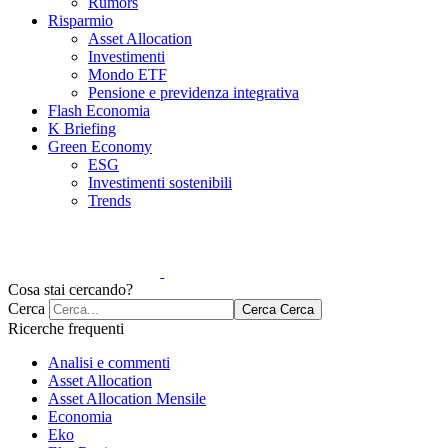
Rumors
Risparmio
Asset Allocation
Investimenti
Mondo ETF
Pensione e previdenza integrativa
Flash Economia
K Briefing
Green Economy
ESG
Investimenti sostenibili
Trends
Cosa stai cercando?
Cerca
Cerca
Cerca
Ricerche frequenti
Analisi e commenti
Asset Allocation
Asset Allocation Mensile
Economia
Eko