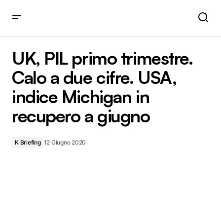
UK, PIL primo trimestre. Calo a due cifre. USA, indice
Michigan in recupero a giugno
UK, PIL primo trimestre.
Calo a due cifre. USA,
indice Michigan in
recupero a giugno
K Briefing
12 Giugno 2020