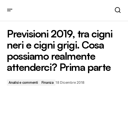
Previsioni 2019, tra cigni neri e cigni grigi. Cosa possiamo
realmente attenderci? Prima parte
Previsioni 2019, tra cigni
neri e cigni grigi. Cosa
possiamo realmente
attenderci? Prima parte
Analisi e commenti
Finanza
18 Dicembre 2018