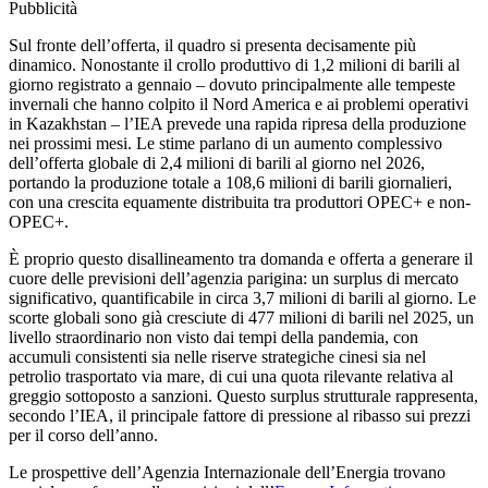
Pubblicità
Sul fronte dell’offerta, il quadro si presenta decisamente più
dinamico. Nonostante il crollo produttivo di 1,2 milioni di barili al
giorno registrato a gennaio – dovuto principalmente alle tempeste
invernali che hanno colpito il Nord America e ai problemi operativi
in Kazakhstan – l’IEA prevede una rapida ripresa della produzione
nei prossimi mesi. Le stime parlano di un aumento complessivo
dell’offerta globale di 2,4 milioni di barili al giorno nel 2026,
portando la produzione totale a 108,6 milioni di barili giornalieri,
con una crescita equamente distribuita tra produttori OPEC+ e non-
OPEC+.
È proprio questo disallineamento tra domanda e offerta a generare il
cuore delle previsioni dell’agenzia parigina: un surplus di mercato
significativo, quantificabile in circa 3,7 milioni di barili al giorno. Le
scorte globali sono già cresciute di 477 milioni di barili nel 2025, un
livello straordinario non visto dai tempi della pandemia, con
accumuli consistenti sia nelle riserve strategiche cinesi sia nel
petrolio trasportato via mare, di cui una quota rilevante relativa al
greggio sottoposto a sanzioni. Questo surplus strutturale rappresenta,
secondo l’IEA, il principale fattore di pressione al ribasso sui prezzi
per il corso dell’anno.
Le prospettive dell’Agenzia Internazionale dell’Energia trovano