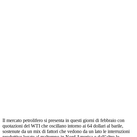
Il mercato petrolifero si presenta in questi giorni di febbraio con
quotazioni del WTI che oscillano intorno ai 64 dollari al barile,
sostenute da un mix di fattori che vedono da un lato le interruzioni
produttive legate al maltempo in Nord America e dall’altro le