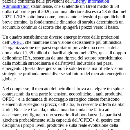
parziale conferma nelle previsioni dell’
Energy Information
Administration
statunitense, che si attende un Brent medio di 58
dollari al barile per il 2026, con una ulteriore discesa a 53 dollari nel
2027. L’EIA sottolinea come, nonostante le tensioni geopolitiche di
breve termine, la fondamentale dinamica di surplus determinerà un
accumulo continuo di scorte che spingerà i prezzi verso il basso.
Un quadro sensibilmente diverso emerge invece dalle proiezioni
dell’
OPEC
, che mantiene una visione decisamente più ottimistica.
L’organizzazione dei paesi esportatori prevede una crescita della
domanda di 1,38 milioni di barili al giorno nel 2026, quasi il doppio
delle stime IEA, sostenuta da una ripresa del settore petrolchimico,
dalla mobilità straordinaria e dall’attività industriale nei paesi
emergenti. Questa divergenza non è solo tecnica ma riflette visioni
strategiche profondamente diverse sul futuro del mercato energetico
globale.
Nel complesso, il mercato del petrolio si trova a navigare tra spinte
contrastanti: da una parte le tensioni geopolitiche, i tagli produttivi
OPEC+ e la domanda di stoccaggio strategico cinese forniscono
elementi di sostegno ai prezzi; dall’altra, la crescente offerta da Stati
Uniti, Brasile e Canada, unita a una domanda che fatica ad
accelerare, configurano uno scenario di abbondanza. La partita si
giocherà probabilmente sulla capacità dell’OPEC+ di gestire con
disciplina i propri livelli produttivi e sulla reale evoluzione della