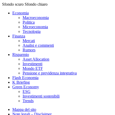
Sfondo scuro
Sfondo chiaro
Economia
Macroeconomia
Politica
Microeconomia
Tecnologia
Finanza
Mercati
Analisi e commenti
Rumors
Risparmio
Asset Allocation
Investimenti
Mondo ETF
Pensione e previdenza integrativa
Flash Economia
K Briefing
Green Economy
ESG
Investimenti sostenibili
Trends
Mappa del sito
Note legali – Disclaimer