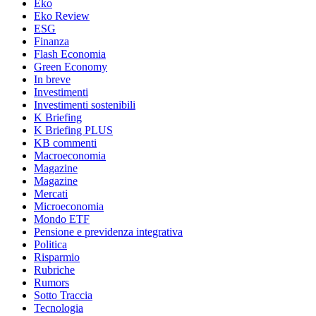
Eko
Eko Review
ESG
Finanza
Flash Economia
Green Economy
In breve
Investimenti
Investimenti sostenibili
K Briefing
K Briefing PLUS
KB commenti
Macroeconomia
Magazine
Magazine
Mercati
Microeconomia
Mondo ETF
Pensione e previdenza integrativa
Politica
Risparmio
Rubriche
Rumors
Sotto Traccia
Tecnologia