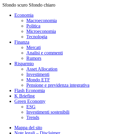
Sfondo scuro
Sfondo chiaro
Economia
Macroeconomia
Politica
Microeconomia
Tecnologia
Finanza
Mercati
Analisi e commenti
Rumors
Risparmio
Asset Allocation
Investimenti
Mondo ETF
Pensione e previdenza integrativa
Flash Economia
K Briefing
Green Economy
ESG
Investimenti sostenibili
Trends
Mappa del sito
Note legali – Disclaimer