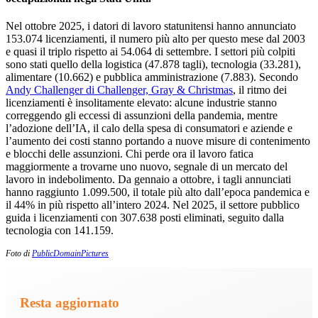
Nel ottobre 2025, i datori di lavoro statunitensi hanno annunciato
153.074 licenziamenti, il numero più alto per questo mese dal 2003
e quasi il triplo rispetto ai 54.064 di settembre. I settori più colpiti
sono stati quello della logistica (47.878 tagli), tecnologia (33.281),
alimentare (10.662) e pubblica amministrazione (7.883). Secondo
Andy Challenger di Challenger, Gray & Christmas
, il ritmo dei
licenziamenti è insolitamente elevato: alcune industrie stanno
correggendo gli eccessi di assunzioni della pandemia, mentre
l’adozione dell’IA, il calo della spesa di consumatori e aziende e
l’aumento dei costi stanno portando a nuove misure di contenimento
e blocchi delle assunzioni. Chi perde ora il lavoro fatica
maggiormente a trovarne uno nuovo, segnale di un mercato del
lavoro in indebolimento. Da gennaio a ottobre, i tagli annunciati
hanno raggiunto 1.099.500, il totale più alto dall’epoca pandemica e
il 44% in più rispetto all’intero 2024. Nel 2025, il settore pubblico
guida i licenziamenti con 307.638 posti eliminati, seguito dalla
tecnologia con 141.159.
Foto di
PublicDomainPictures
Resta aggiornato