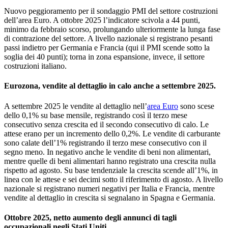
Nuovo peggioramento per il sondaggio PMI del settore costruzioni
dell’area Euro. A ottobre 2025 l’indicatore scivola a 44 punti,
minimo da febbraio scorso, prolungando ulteriormente la lunga fase
di contrazione del settore. A livello nazionale si registrano pesanti
passi indietro per Germania e Francia (qui il PMI scende sotto la
soglia dei 40 punti); torna in zona espansione, invece, il settore
costruzioni italiano.
Eurozona, vendite al dettaglio in calo anche a settembre 2025.
A settembre 2025 le vendite al dettaglio nell’
area Euro
sono scese
dello 0,1% su base mensile, registrando così il terzo mese
consecutivo senza crescita ed il secondo consecutivo di calo. Le
attese erano per un incremento dello 0,2%. Le vendite di carburante
sono calate dell’1% registrando il terzo mese consecutivo con il
segno meno. In negativo anche le vendite di beni non alimentari,
mentre quelle di beni alimentari hanno registrato una crescita nulla
rispetto ad agosto. Su base tendenziale la crescita scende all’1%, in
linea con le attese e sei decimi sotto il riferimento di agosto. A livello
nazionale si registrano numeri negativi per Italia e Francia, mentre
vendite al dettaglio in crescita si segnalano in Spagna e Germania.
Ottobre 2025, netto aumento degli annunci di tagli
occupazionali negli Stati Uniti.