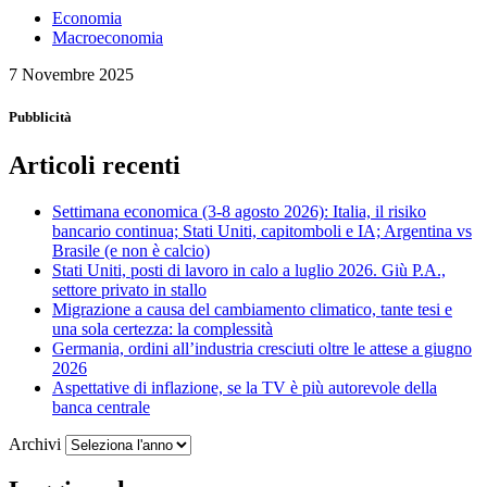
Economia
Macroeconomia
7 Novembre 2025
Pubblicità
Articoli recenti
Settimana economica (3-8 agosto 2026): Italia, il risiko
bancario continua; Stati Uniti, capitomboli e IA; Argentina vs
Brasile (e non è calcio)
Stati Uniti, posti di lavoro in calo a luglio 2026. Giù P.A.,
settore privato in stallo
Migrazione a causa del cambiamento climatico, tante tesi e
una sola certezza: la complessità
Germania, ordini all’industria cresciuti oltre le attese a giugno
2026
Aspettative di inflazione, se la TV è più autorevole della
banca centrale
Archivi