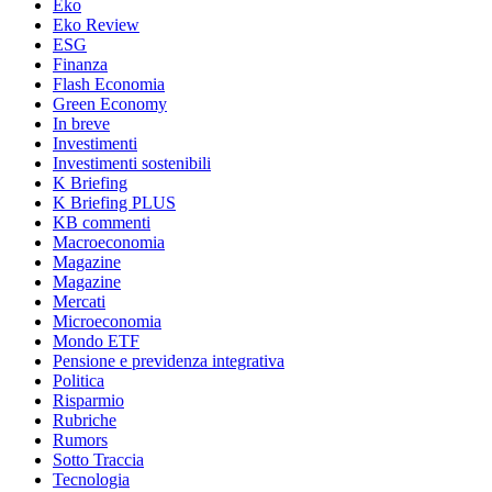
Eko
Eko Review
ESG
Finanza
Flash Economia
Green Economy
In breve
Investimenti
Investimenti sostenibili
K Briefing
K Briefing PLUS
KB commenti
Macroeconomia
Magazine
Magazine
Mercati
Microeconomia
Mondo ETF
Pensione e previdenza integrativa
Politica
Risparmio
Rubriche
Rumors
Sotto Traccia
Tecnologia