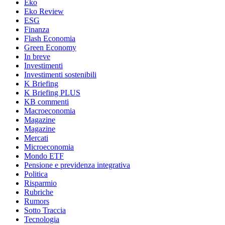
Eko
Eko Review
ESG
Finanza
Flash Economia
Green Economy
In breve
Investimenti
Investimenti sostenibili
K Briefing
K Briefing PLUS
KB commenti
Macroeconomia
Magazine
Magazine
Mercati
Microeconomia
Mondo ETF
Pensione e previdenza integrativa
Politica
Risparmio
Rubriche
Rumors
Sotto Traccia
Tecnologia