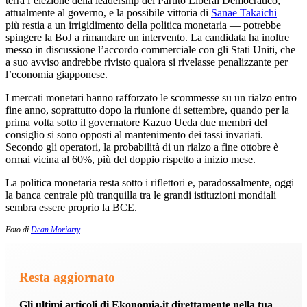
terrà l’elezione della leadership del Partito Liberal Democratico,
attualmente al governo, e la possibile vittoria di
Sanae Takaichi
—
più restia a un irrigidimento della politica monetaria — potrebbe
spingere la BoJ a rimandare un intervento. La candidata ha inoltre
messo in discussione l’accordo commerciale con gli Stati Uniti, che
a suo avviso andrebbe rivisto qualora si rivelasse penalizzante per
l’economia giapponese.
I mercati monetari hanno rafforzato le scommesse su un rialzo entro
fine anno, soprattutto dopo la riunione di settembre, quando per la
prima volta sotto il governatore Kazuo Ueda due membri del
consiglio si sono opposti al mantenimento dei tassi invariati.
Secondo gli operatori, la probabilità di un rialzo a fine ottobre è
ormai vicina al 60%, più del doppio rispetto a inizio mese.
La politica monetaria resta sotto i riflettori e, paradossalmente, oggi
la banca centrale più tranquilla tra le grandi istituzioni mondiali
sembra essere proprio la BCE.
Foto di
Dean Moriarty
Resta aggiornato
Gli ultimi articoli di Ekonomia.it direttamente nella tua