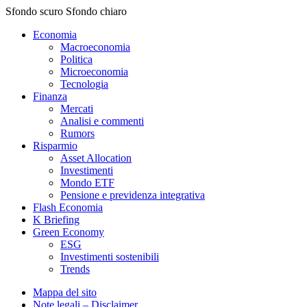
Sfondo scuro
Sfondo chiaro
Economia
Macroeconomia
Politica
Microeconomia
Tecnologia
Finanza
Mercati
Analisi e commenti
Rumors
Risparmio
Asset Allocation
Investimenti
Mondo ETF
Pensione e previdenza integrativa
Flash Economia
K Briefing
Green Economy
ESG
Investimenti sostenibili
Trends
Mappa del sito
Note legali – Disclaimer