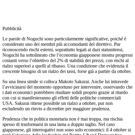
Pubblicità
Le parole di Noguchi sono particolarmente significative, poiché è
considerato uno dei membri più accomodanti del direttivo. Pur
riconoscendo rischi esterni, soprattutto legati ai dazi statunitensi,
Noguchi ha sottolineato che l’economia giapponese mostra progressi
costanti verso l’obiettivo del 2% di stabilità dei prezzi, con rischi al
rialzo superiori a quelli al ribasso. Una condizione che evidenzia il
crescente bisogno di un rialzo dei tassi, forse già a partire da ottobre.
Su una linea simile si colloca Makoto Sakurai. Anche lui intravede
l’avvicinarsi del momento opportuno per intervenire, osservando che
i dati economici potrebbero risultare solidi proprio grazie al ritardo
con cui si manifesteranno gli effetti delle politiche commerciali
USA. Sakurai ritiene possibile un rialzo a ottobre, pur non
escludendo un rinvio a dicembre per maggiore prudenza.
Prudenza che in politica monetaria non è mai troppa, ma rischia
spesso di trasformarsi in una lama a doppio taglio. Nel caso
giapponese, gli interrogativi non sono solo economici: il 4 ottobre si