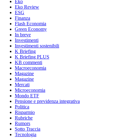
Eko
Eko Review
ESG
Finanza
Flash Economia
Green Economy
In breve
Investimenti
Investimenti sostenibili
K Briefing
K Briefing PLUS
KB commenti
Macroeconomia
Magazine
Magazine
Mercati
Microeconomia
Mondo ETF
Pensione e previdenza integrativa
Politica
Risparmio
Rubriche
Rumors
Sotto Traccia
Tecnologia