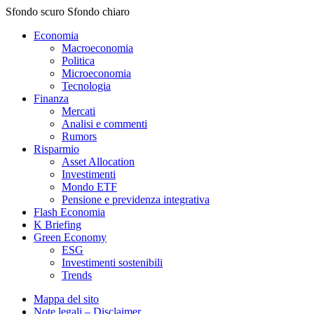
Sfondo scuro
Sfondo chiaro
Economia
Macroeconomia
Politica
Microeconomia
Tecnologia
Finanza
Mercati
Analisi e commenti
Rumors
Risparmio
Asset Allocation
Investimenti
Mondo ETF
Pensione e previdenza integrativa
Flash Economia
K Briefing
Green Economy
ESG
Investimenti sostenibili
Trends
Mappa del sito
Note legali – Disclaimer