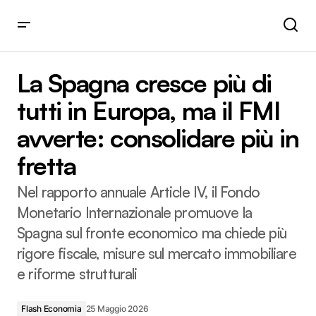
La Spagna cresce più di tutti in Europa, ma il FMI avverte:
consolidare più in fretta
La Spagna cresce più di
tutti in Europa, ma il FMI
avverte: consolidare più in
fretta
Nel rapporto annuale Article IV, il Fondo
Monetario Internazionale promuove la
Spagna sul fronte economico ma chiede più
rigore fiscale, misure sul mercato immobiliare
e riforme strutturali
Flash Economia
25 Maggio 2026