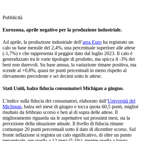
Pubblicità
Eurozona, aprile negativo per la produzione industriale.
Ad aprile, la produzione industriale dell’
area Euro
ha registrato un
calo su base mensile del 2,4%, una percentuale superiore alle attese
(-1,7%) e che rappresenta il peggior dato dal luglio 2023. Il calo è
generalizzato tra le varie tipologie di prodotto, ma spicca il -3% dei
beni non durevoli. Su base annua, la variazione rimane positiva, ma
scende al +0,8%, quasi tre punti percentuali in meno rispetto al
rilevamento precedente e sei decimi sotto le attese.
Stati Uniti, balzo fiducia consumatori Michigan a giugno.
L’indice sulla fiducia dei consumatori, elaborato dall’
Università del
Michigan
, balza nel mese di giugno e tocca quota 60,5 punti, miglior
risultato da febbraio scorso e ben al di sopra delle attese. Il
miglioramento riguarda sia le aspettative sui prossimi mesi, sia la
percezione della situazione attuale. Il livello di fiducia rimane
comunque 20 punti percentuali sotto il dato di dicembre scorso. Sul
fronte inflazione si registra un calo significativo, di oltre un punto
percentuale, per quella a 12 mesi (5,1%), mentre quella a lungo