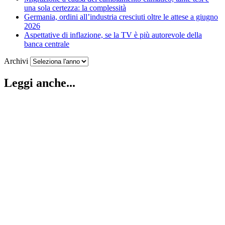
una sola certezza: la complessità
Germania, ordini all’industria cresciuti oltre le attese a giugno
2026
Aspettative di inflazione, se la TV è più autorevole della
banca centrale
Archivi
Leggi anche...