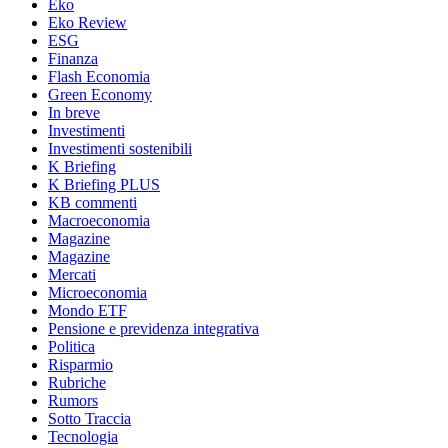
Eko
Eko Review
ESG
Finanza
Flash Economia
Green Economy
In breve
Investimenti
Investimenti sostenibili
K Briefing
K Briefing PLUS
KB commenti
Macroeconomia
Magazine
Magazine
Mercati
Microeconomia
Mondo ETF
Pensione e previdenza integrativa
Politica
Risparmio
Rubriche
Rumors
Sotto Traccia
Tecnologia