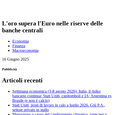
L'oro supera l'Euro nelle riserve delle
banche centrali
Economia
Finanza
Macroeconomia
16 Giugno 2025
Pubblicità
Articoli recenti
Settimana economica (3-8 agosto 2026): Italia, il risiko
bancario continua; Stati Uniti, capitomboli e IA; Argentina vs
Brasile (e non è calcio)
Stati Uniti, posti di lavoro in calo a luglio 2026. Giù P.A.,
settore privato in stallo
Migrazione a causa del cambiamento climatico, tante tesi e