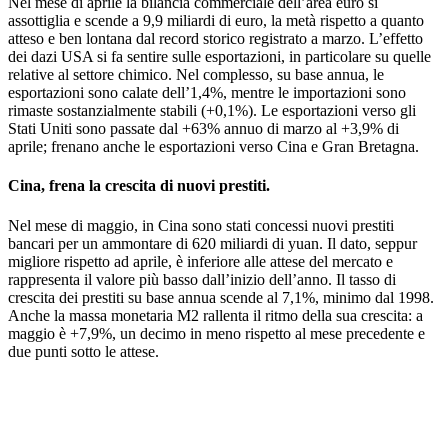
Nel mese di aprile la bilancia commerciale dell’area euro si
assottiglia e scende a 9,9 miliardi di euro, la metà rispetto a quanto
atteso e ben lontana dal record storico registrato a marzo. L’effetto
dei dazi USA si fa sentire sulle esportazioni, in particolare su quelle
relative al settore chimico. Nel complesso, su base annua, le
esportazioni sono calate dell’1,4%, mentre le importazioni sono
rimaste sostanzialmente stabili (+0,1%). Le esportazioni verso gli
Stati Uniti sono passate dal +63% annuo di marzo al +3,9% di
aprile; frenano anche le esportazioni verso Cina e Gran Bretagna.
Cina, frena la crescita di nuovi prestiti.
Nel mese di maggio, in Cina sono stati concessi nuovi prestiti
bancari per un ammontare di 620 miliardi di yuan. Il dato, seppur
migliore rispetto ad aprile, è inferiore alle attese del mercato e
rappresenta il valore più basso dall’inizio dell’anno. Il tasso di
crescita dei prestiti su base annua scende al 7,1%, minimo dal 1998.
Anche la massa monetaria M2 rallenta il ritmo della sua crescita: a
maggio è +7,9%, un decimo in meno rispetto al mese precedente e
due punti sotto le attese.