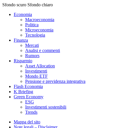
Sfondo scuro
Sfondo chiaro
Economia
Macroeconomia
Politica
Microeconomia
Tecnologia
Finanza
Mercati
Analisi e commenti
Rumors
Risparmio
Asset Allocation
Investimenti
Mondo ETF
Pensione e previdenza integrativa
Flash Economia
K Briefing
Green Economy
ESG
Investimenti sostenibili
Trends
Mappa del sito
Note legali – Disclaimer