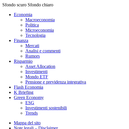
Sfondo scuro
Sfondo chiaro
Economia
Macroeconomia
Politica
Microeconomia
Tecnologia
Finanza
Mercati
Analisi e commenti
Rumors
Risparmio
Asset Allocation
Investimenti
Mondo ETF
Pensione e previdenza integrativa
Flash Economia
K Briefing
Green Economy
ESG
Investimenti sostenibili
Trends
Mappa del sito
Note legali – Disclaimer