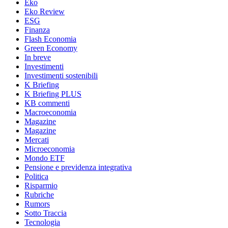
Eko
Eko Review
ESG
Finanza
Flash Economia
Green Economy
In breve
Investimenti
Investimenti sostenibili
K Briefing
K Briefing PLUS
KB commenti
Macroeconomia
Magazine
Magazine
Mercati
Microeconomia
Mondo ETF
Pensione e previdenza integrativa
Politica
Risparmio
Rubriche
Rumors
Sotto Traccia
Tecnologia