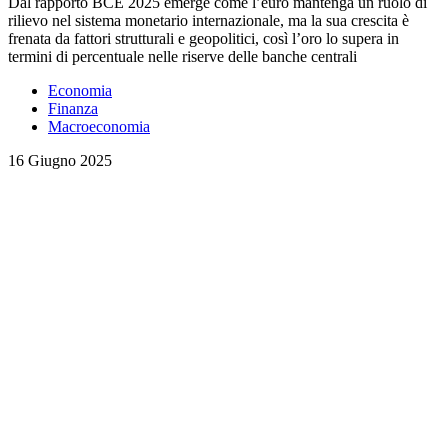
Dal rapporto BCE 2025 emerge come l’euro mantenga un ruolo di
rilievo nel sistema monetario internazionale, ma la sua crescita è
frenata da fattori strutturali e geopolitici, così l’oro lo supera in
termini di percentuale nelle riserve delle banche centrali
Economia
Finanza
Macroeconomia
16 Giugno 2025