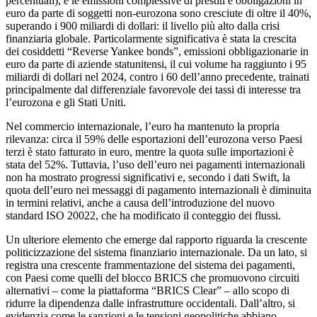
percentuali), e le emissioni complessive di prestiti e obbligazioni in
euro da parte di soggetti non-eurozona sono cresciute di oltre il 40%,
superando i 900 miliardi di dollari: il livello più alto dalla crisi
finanziaria globale. Particolarmente significativa è stata la crescita
dei cosiddetti “Reverse Yankee bonds”, emissioni obbligazionarie in
euro da parte di aziende statunitensi, il cui volume ha raggiunto i 95
miliardi di dollari nel 2024, contro i 60 dell’anno precedente, trainati
principalmente dal differenziale favorevole dei tassi di interesse tra
l’eurozona e gli Stati Uniti.
Nel commercio internazionale, l’euro ha mantenuto la propria
rilevanza: circa il 59% delle esportazioni dell’eurozona verso Paesi
terzi è stato fatturato in euro, mentre la quota sulle importazioni è
stata del 52%. Tuttavia, l’uso dell’euro nei pagamenti internazionali
non ha mostrato progressi significativi e, secondo i dati Swift, la
quota dell’euro nei messaggi di pagamento internazionali è diminuita
in termini relativi, anche a causa dell’introduzione del nuovo
standard ISO 20022, che ha modificato il conteggio dei flussi.
Un ulteriore elemento che emerge dal rapporto riguarda la crescente
politicizzazione del sistema finanziario internazionale. Da un lato, si
registra una crescente frammentazione del sistema dei pagamenti,
con Paesi come quelli del blocco BRICS che promuovono circuiti
alternativi – come la piattaforma “BRICS Clear” – allo scopo di
ridurre la dipendenza dalle infrastrutture occidentali. Dall’altro, si
evidenzia come le sanzioni e le tensioni geopolitiche abbiano