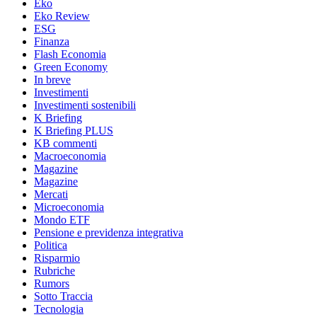
Eko
Eko Review
ESG
Finanza
Flash Economia
Green Economy
In breve
Investimenti
Investimenti sostenibili
K Briefing
K Briefing PLUS
KB commenti
Macroeconomia
Magazine
Magazine
Mercati
Microeconomia
Mondo ETF
Pensione e previdenza integrativa
Politica
Risparmio
Rubriche
Rumors
Sotto Traccia
Tecnologia