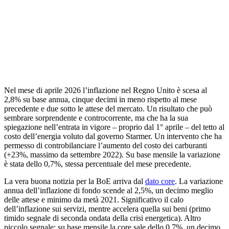
Nel mese di aprile 2026 l’inflazione nel Regno Unito è scesa al
2,8% su base annua, cinque decimi in meno rispetto al mese
precedente e due sotto le attese del mercato. Un risultato che può
sembrare sorprendente e controcorrente, ma che ha la sua
spiegazione nell’entrata in vigore – proprio dal 1° aprile – del tetto al
costo dell’energia voluto dal governo Starmer. Un intervento che ha
permesso di controbilanciare l’aumento del costo dei carburanti
(+23%, massimo da settembre 2022). Su base mensile la variazione
è stata dello 0,7%, stessa percentuale del mese precedente.
La vera buona notizia per la BoE arriva dal
dato core
. La variazione
annua dell’inflazione di fondo scende al 2,5%, un decimo meglio
delle attese e minimo da metà 2021. Significativo il calo
dell’inflazione sui servizi, mentre accelera quella sui beni (primo
timido segnale di seconda ondata della crisi energetica). Altro
piccolo segnale: su base mensile la core sale dello 0,7%, un decimo