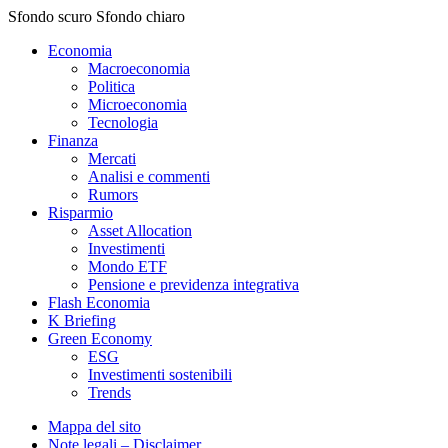
Sfondo scuro
Sfondo chiaro
Economia
Macroeconomia
Politica
Microeconomia
Tecnologia
Finanza
Mercati
Analisi e commenti
Rumors
Risparmio
Asset Allocation
Investimenti
Mondo ETF
Pensione e previdenza integrativa
Flash Economia
K Briefing
Green Economy
ESG
Investimenti sostenibili
Trends
Mappa del sito
Note legali – Disclaimer