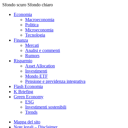
Sfondo scuro
Sfondo chiaro
Economia
Macroeconomia
Politica
Microeconomia
Tecnologia
Finanza
Mercati
Analisi e commenti
Rumors
Risparmio
Asset Allocation
Investimenti
Mondo ETF
Pensione e previdenza integrativa
Flash Economia
K Briefing
Green Economy
ESG
Investimenti sostenibili
Trends
Mappa del sito
Note legali – Disclaimer