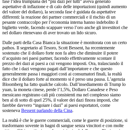
fase l’idea trumpiana del “più dazi per tutti” aveva generato
aspettative di inflazione e di calo delle importazioni (quindi aumento
del valore del dollaro), la seconda fase è guidata da aspettative
differenti: la reazione dei partner commerciali e il rischio di un
pesante contraccolpo per l’economia interna hanno indebolito il
biglietto verde, facendo scappare verso l’oro anche gli investitori che
nel dollaro ritenevano di aver trovato un lido sicuro.
Dalle parti della Casa Bianca la situazione è monitorata con un certo
pathos. Il segretario al Tesoro, Scott Bessent, ha recentemente
sostenuto che il dollaro forte non fa altro che diminuire il potere
d’acquisto nei paesi partner, facendo effettivamente scontare il
prezzo dei dazi ai paesi a cui vengono imposti. Ora, tralasciando il
fatto che i dazi vengono pagati dall’importatore e che questo
generalmente passa i maggiori costi ai consumatori finali, la realtà
dice che il dollaro forte al momento si è preso una pausa. L’agenzia
Bloomberg ha fatto qualche calcolo. Dall’insediamento di Trump lo
yuan, la moneta cinese, perde l’1,5%, Dollaro Canadese e Peso
messicano registrano cali più consistenti ma nel complesso siamo
ben al di sotto di quel 25%, il valore dei dazi finora imposti, che
farebbe davvero “ingoiare i dazi” ai paesi esportatori, come
sosteneva
Bessent parlando della Cina
.
La realtà è che le guerre commerciali, come le guerre di posizione, si
trasformano sovente in bagni di sangue senza vincitori e con molte