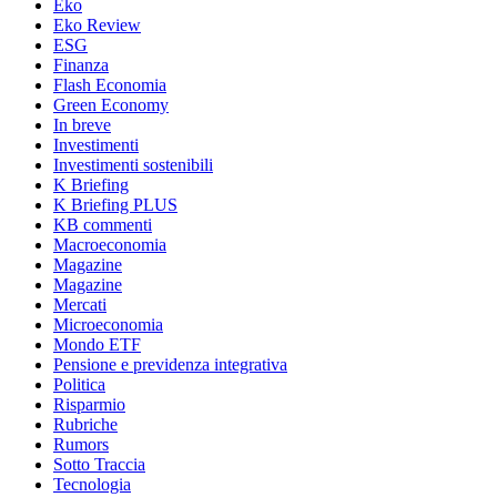
Eko
Eko Review
ESG
Finanza
Flash Economia
Green Economy
In breve
Investimenti
Investimenti sostenibili
K Briefing
K Briefing PLUS
KB commenti
Macroeconomia
Magazine
Magazine
Mercati
Microeconomia
Mondo ETF
Pensione e previdenza integrativa
Politica
Risparmio
Rubriche
Rumors
Sotto Traccia
Tecnologia