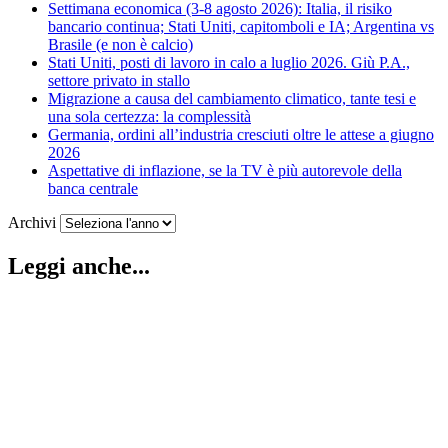
Settimana economica (3-8 agosto 2026): Italia, il risiko
bancario continua; Stati Uniti, capitomboli e IA; Argentina vs
Brasile (e non è calcio)
Stati Uniti, posti di lavoro in calo a luglio 2026. Giù P.A.,
settore privato in stallo
Migrazione a causa del cambiamento climatico, tante tesi e
una sola certezza: la complessità
Germania, ordini all’industria cresciuti oltre le attese a giugno
2026
Aspettative di inflazione, se la TV è più autorevole della
banca centrale
Archivi
Leggi anche...