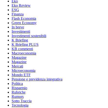
Eko
Eko Review
ESG
Finanza
Flash Economia
Green Economy
In breve
Investimenti
Investimenti sostenibili
K Briefing
K Briefing PLUS
KB commenti
Macroeconomia
Magazine
Magazine
Mercati
Microeconomia
Mondo ETF
Pensione e previdenza integrativa
Politica
Risparmio
Rubriche
Rumors
Sotto Traccia
Tecnologia