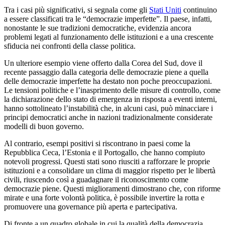
Tra i casi più significativi, si segnala come gli
Stati Uniti
continuino
a essere classificati tra le “democrazie imperfette”. Il paese, infatti,
nonostante le sue tradizioni democratiche, evidenzia ancora
problemi legati al funzionamento delle istituzioni e a una crescente
sfiducia nei confronti della classe politica.
Un ulteriore esempio viene offerto dalla Corea del Sud, dove il
recente passaggio dalla categoria delle democrazie piene a quella
delle democrazie imperfette ha destato non poche preoccupazioni.
Le tensioni politiche e l’inasprimento delle misure di controllo, come
la dichiarazione dello stato di emergenza in risposta a eventi interni,
hanno sottolineato l’instabilità che, in alcuni casi, può minacciare i
principi democratici anche in nazioni tradizionalmente considerate
modelli di buon governo.
Al contrario, esempi positivi si riscontrano in paesi come la
Repubblica Ceca, l’Estonia e il Portogallo, che hanno compiuto
notevoli progressi. Questi stati sono riusciti a rafforzare le proprie
istituzioni e a consolidare un clima di maggior rispetto per le libertà
civili, riuscendo così a guadagnare il riconoscimento come
democrazie piene. Questi miglioramenti dimostrano che, con riforme
mirate e una forte volontà politica, è possibile invertire la rotta e
promuovere una governance più aperta e partecipativa.
Di fronte a un quadro globale in cui la qualità della democrazia