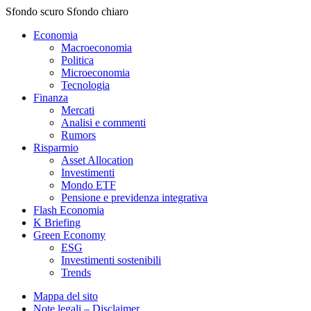
Sfondo scuro
Sfondo chiaro
Economia
Macroeconomia
Politica
Microeconomia
Tecnologia
Finanza
Mercati
Analisi e commenti
Rumors
Risparmio
Asset Allocation
Investimenti
Mondo ETF
Pensione e previdenza integrativa
Flash Economia
K Briefing
Green Economy
ESG
Investimenti sostenibili
Trends
Mappa del sito
Note legali – Disclaimer