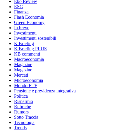
Eko Review
ESG
Finanza
Flash Economia
Green Economy
In breve
Investimenti
Investimenti sostenibili
K Briefing
K Briefing PLUS
KB commenti
Macroeconomia
Magazine
Magazine
Mercati
Microeconomia
Mondo ETF
Pensione e previdenza integrativa
Politica
Risparmio
Rubriche
Rumors
Sotto Traccia
Tecnologia
Trends