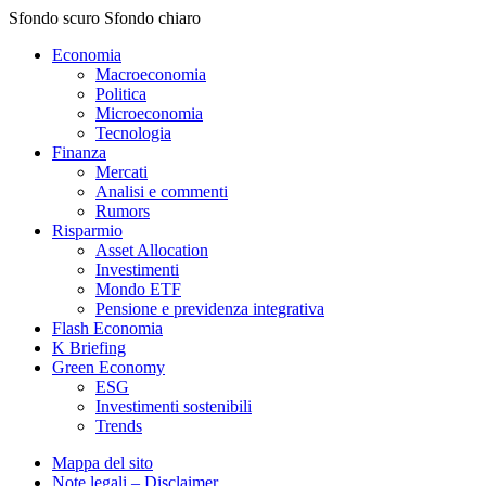
Sfondo scuro
Sfondo chiaro
Economia
Macroeconomia
Politica
Microeconomia
Tecnologia
Finanza
Mercati
Analisi e commenti
Rumors
Risparmio
Asset Allocation
Investimenti
Mondo ETF
Pensione e previdenza integrativa
Flash Economia
K Briefing
Green Economy
ESG
Investimenti sostenibili
Trends
Mappa del sito
Note legali – Disclaimer