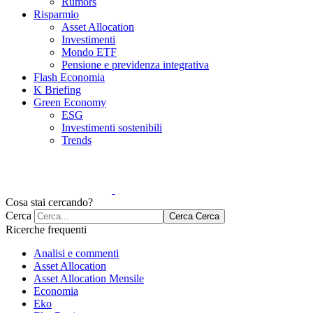
Rumors
Risparmio
Asset Allocation
Investimenti
Mondo ETF
Pensione e previdenza integrativa
Flash Economia
K Briefing
Green Economy
ESG
Investimenti sostenibili
Trends
Cosa stai cercando?
Cerca
Cerca
Cerca
Ricerche frequenti
Analisi e commenti
Asset Allocation
Asset Allocation Mensile
Economia
Eko