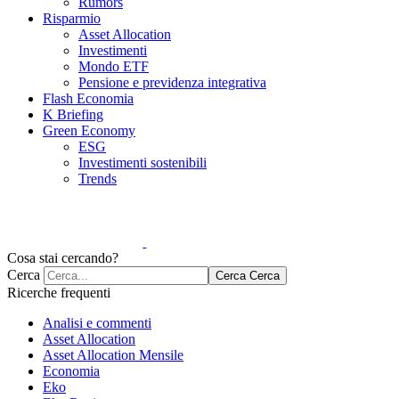
Rumors
Risparmio
Asset Allocation
Investimenti
Mondo ETF
Pensione e previdenza integrativa
Flash Economia
K Briefing
Green Economy
ESG
Investimenti sostenibili
Trends
Cosa stai cercando?
Cerca
Cerca
Cerca
Ricerche frequenti
Analisi e commenti
Asset Allocation
Asset Allocation Mensile
Economia
Eko