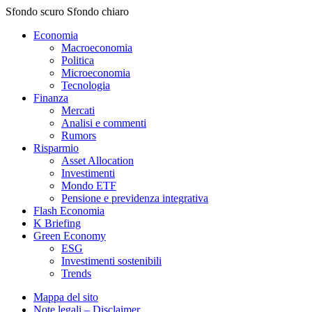
Sfondo scuro
Sfondo chiaro
Economia
Macroeconomia
Politica
Microeconomia
Tecnologia
Finanza
Mercati
Analisi e commenti
Rumors
Risparmio
Asset Allocation
Investimenti
Mondo ETF
Pensione e previdenza integrativa
Flash Economia
K Briefing
Green Economy
ESG
Investimenti sostenibili
Trends
Mappa del sito
Note legali – Disclaimer