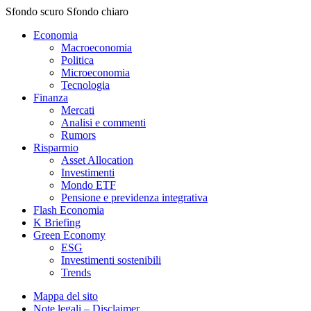
Sfondo scuro
Sfondo chiaro
Economia
Macroeconomia
Politica
Microeconomia
Tecnologia
Finanza
Mercati
Analisi e commenti
Rumors
Risparmio
Asset Allocation
Investimenti
Mondo ETF
Pensione e previdenza integrativa
Flash Economia
K Briefing
Green Economy
ESG
Investimenti sostenibili
Trends
Mappa del sito
Note legali – Disclaimer