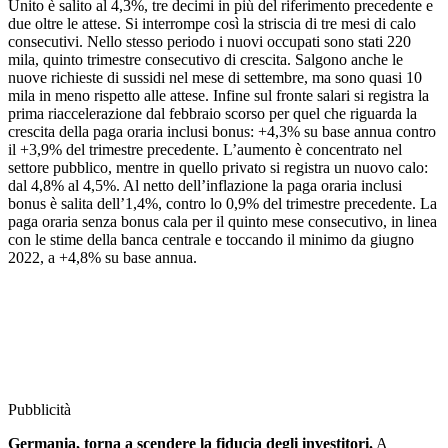
Unito è salito al 4,3%, tre decimi in più del riferimento precedente e
due oltre le attese. Si interrompe così la striscia di tre mesi di calo
consecutivi. Nello stesso periodo i nuovi occupati sono stati 220
mila, quinto trimestre consecutivo di crescita. Salgono anche le
nuove richieste di sussidi nel mese di settembre, ma sono quasi 10
mila in meno rispetto alle attese. Infine sul fronte salari si registra la
prima riaccelerazione dal febbraio scorso per quel che riguarda la
crescita della paga oraria inclusi bonus: +4,3% su base annua contro
il +3,9% del trimestre precedente. L’aumento è concentrato nel
settore pubblico, mentre in quello privato si registra un nuovo calo:
dal 4,8% al 4,5%. Al netto dell’inflazione la paga oraria inclusi
bonus è salita dell’1,4%, contro lo 0,9% del trimestre precedente. La
paga oraria senza bonus cala per il quinto mese consecutivo, in linea
con le stime della banca centrale e toccando il minimo da giugno
2022, a +4,8% su base annua.
Pubblicità
Germania, torna a scendere la fiducia degli investitori.
A