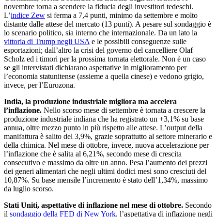
novembre torna a scendere la fiducia degli investitori tedeschi.
L’
indice Zew
si ferma a 7,4 punti, minimo da settembre e molto
distante dalle attese del mercato (13 punti). A pesare sul sondaggio è
lo scenario politico, sia interno che internazionale. Da un lato la
vittoria di Trump negli USA
e le possibili conseguenze sulle
esportazioni; dall’altro la crisi del governo del cancelliere Olaf
Scholz ed i timori per la prossima tornata elettorale. Non è un caso
se gli intervistati dichiarano aspettative in miglioramento per
l’economia statunitense (assieme a quella cinese) e vedono grigio,
invece, per l’Eurozona.
India, la produzione industriale migliora ma accelera
l’inflazione.
Nello scorso mese di settembre è tornata a crescere la
produzione industriale indiana che ha registrato un +3,1% su base
annua, oltre mezzo punto in più rispetto alle attese. L’output della
manifattura è salito del 3,9%, grazie soprattutto al settore minerario e
della chimica. Nel mese di ottobre, invece, nuova accelerazione per
l’inflazione che è salita al 6,21%, secondo mese di crescita
consecutivo e massimo da oltre un anno. Pesa l’aumento dei prezzi
dei generi alimentari che negli ultimi dodici mesi sono cresciuti del
10,87%. Su base mensile l’incremento è stato dell’1,34%, massimo
da luglio scorso.
Stati Uniti, aspettative di inflazione nel mese di ottobre.
Secondo
il
sondaggio della FED di New York
, l’aspettativa di inflazione negli