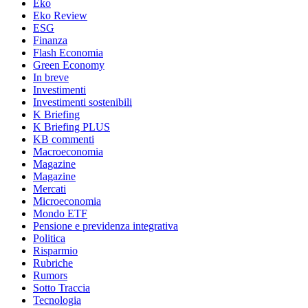
Eko
Eko Review
ESG
Finanza
Flash Economia
Green Economy
In breve
Investimenti
Investimenti sostenibili
K Briefing
K Briefing PLUS
KB commenti
Macroeconomia
Magazine
Magazine
Mercati
Microeconomia
Mondo ETF
Pensione e previdenza integrativa
Politica
Risparmio
Rubriche
Rumors
Sotto Traccia
Tecnologia