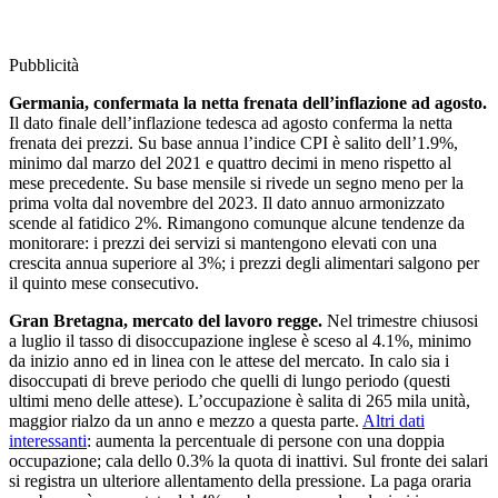
Pubblicità
Germania, confermata la netta frenata dell’inflazione ad agosto.
Il dato finale dell’inflazione tedesca ad agosto conferma la netta
frenata dei prezzi. Su base annua l’indice CPI è salito dell’1.9%,
minimo dal marzo del 2021 e quattro decimi in meno rispetto al
mese precedente. Su base mensile si rivede un segno meno per la
prima volta dal novembre del 2023. Il dato annuo armonizzato
scende al fatidico 2%. Rimangono comunque alcune tendenze da
monitorare: i prezzi dei servizi si mantengono elevati con una
crescita annua superiore al 3%; i prezzi degli alimentari salgono per
il quinto mese consecutivo.
Gran Bretagna, mercato del lavoro regge.
Nel trimestre chiusosi
a luglio il tasso di disoccupazione inglese è sceso al 4.1%, minimo
da inizio anno ed in linea con le attese del mercato. In calo sia i
disoccupati di breve periodo che quelli di lungo periodo (questi
ultimi meno delle attese). L’occupazione è salita di 265 mila unità,
maggior rialzo da un anno e mezzo a questa parte.
Altri dati
interessanti
: aumenta la percentuale di persone con una doppia
occupazione; cala dello 0.3% la quota di inattivi. Sul fronte dei salari
si registra un ulteriore allentamento della pressione. La paga oraria