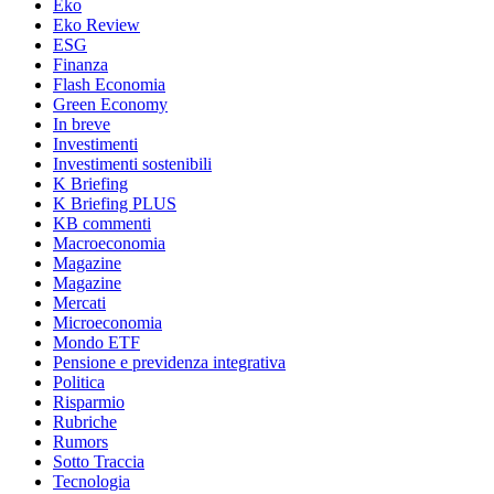
Eko
Eko Review
ESG
Finanza
Flash Economia
Green Economy
In breve
Investimenti
Investimenti sostenibili
K Briefing
K Briefing PLUS
KB commenti
Macroeconomia
Magazine
Magazine
Mercati
Microeconomia
Mondo ETF
Pensione e previdenza integrativa
Politica
Risparmio
Rubriche
Rumors
Sotto Traccia
Tecnologia