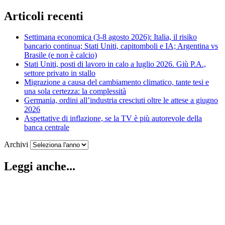
Articoli recenti
Settimana economica (3-8 agosto 2026): Italia, il risiko
bancario continua; Stati Uniti, capitomboli e IA; Argentina vs
Brasile (e non è calcio)
Stati Uniti, posti di lavoro in calo a luglio 2026. Giù P.A.,
settore privato in stallo
Migrazione a causa del cambiamento climatico, tante tesi e
una sola certezza: la complessità
Germania, ordini all’industria cresciuti oltre le attese a giugno
2026
Aspettative di inflazione, se la TV è più autorevole della
banca centrale
Archivi
Leggi anche...