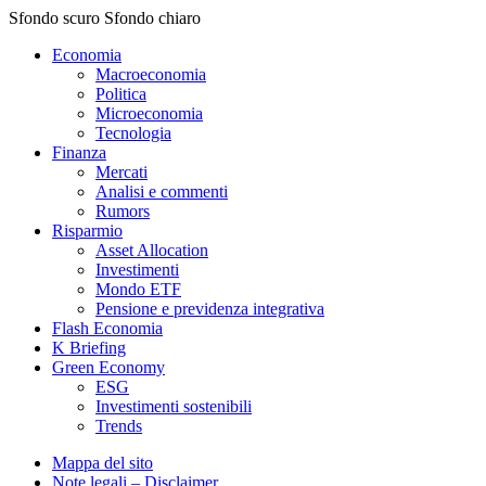
Sfondo scuro
Sfondo chiaro
Economia
Macroeconomia
Politica
Microeconomia
Tecnologia
Finanza
Mercati
Analisi e commenti
Rumors
Risparmio
Asset Allocation
Investimenti
Mondo ETF
Pensione e previdenza integrativa
Flash Economia
K Briefing
Green Economy
ESG
Investimenti sostenibili
Trends
Mappa del sito
Note legali – Disclaimer