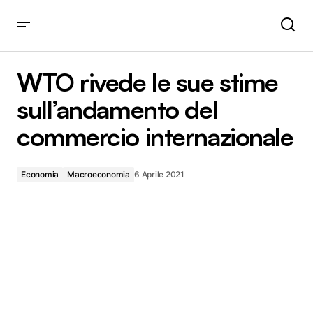
WTO rivede le sue stime sull’andamento del commercio
internazionale
WTO rivede le sue stime
sull’andamento del
commercio internazionale
Economia
Macroeconomia
6 Aprile 2021