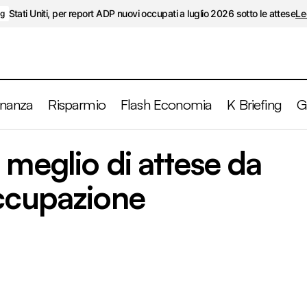
Stati Uniti, per report ADP nuovi occupati a luglio 2026 sotto le attese
Le
ng
inanza
Risparmio
Flash Economia
K Briefing
G
Germania, dati meglio di attese da vendite e disoccu
 meglio di attese da
ng
occupazione