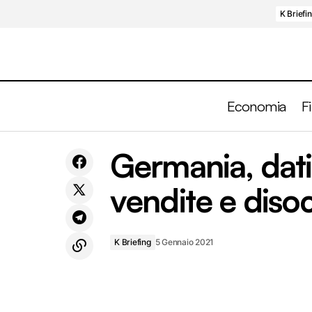
K Briefi
Economia
F
USA divisi, pandemia perdurante,
Germania, dati
S&P500 sull'ottovolante. Un viaggio tra i
K Briefi
principali rischi dell'anno appena iniziato
vendite e dis
K Briefing
5 Gennaio 2021