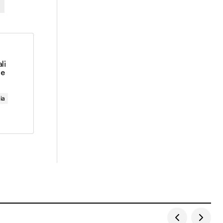
li
ze
ia