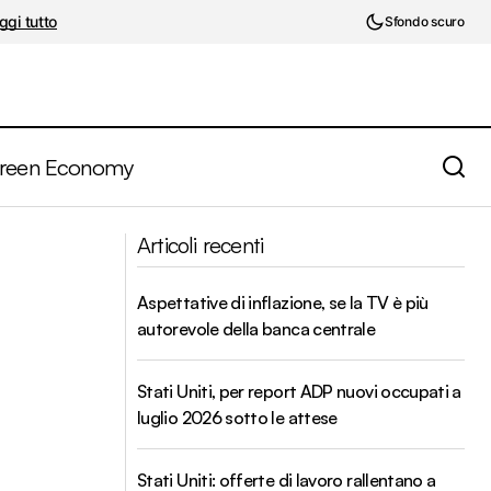
ggi tutto
Sfondo scuro
reen Economy
Pandemia. Altri pesanti segnali sul fronte
pazione
Articoli recenti
delle disuguaglianze sociali
Aspettative di inflazione, se la TV è più
autorevole della banca centrale
Stati Uniti, per report ADP nuovi occupati a
luglio 2026 sotto le attese
Stati Uniti: offerte di lavoro rallentano a