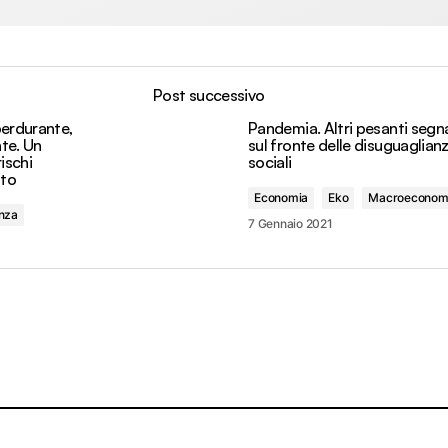
Post successivo
perdurante,
Pandemia. Altri pesanti segna
te. Un
sul fronte delle disuguaglian
rischi
sociali
ato
Economia
Eko
Macroeconom
nza
7 Gennaio 2021