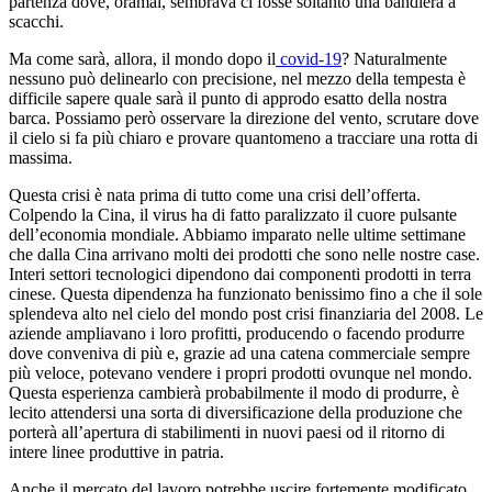
partenza dove, oramai, sembrava ci fosse soltanto una bandiera a
scacchi.
Ma come sarà, allora, il mondo dopo il
covid-19
? Naturalmente
nessuno può delinearlo con precisione, nel mezzo della tempesta è
difficile sapere quale sarà il punto di approdo esatto della nostra
barca. Possiamo però osservare la direzione del vento, scrutare dove
il cielo si fa più chiaro e provare quantomeno a tracciare una rotta di
massima.
Questa crisi è nata prima di tutto come una crisi dell’offerta.
Colpendo la Cina, il virus ha di fatto paralizzato il cuore pulsante
dell’economia mondiale. Abbiamo imparato nelle ultime settimane
che dalla Cina arrivano molti dei prodotti che sono nelle nostre case.
Interi settori tecnologici dipendono dai componenti prodotti in terra
cinese. Questa dipendenza ha funzionato benissimo fino a che il sole
splendeva alto nel cielo del mondo post crisi finanziaria del 2008. Le
aziende ampliavano i loro profitti, producendo o facendo produrre
dove conveniva di più e, grazie ad una catena commerciale sempre
più veloce, potevano vendere i propri prodotti ovunque nel mondo.
Questa esperienza cambierà probabilmente il modo di produrre, è
lecito attendersi una sorta di diversificazione della produzione che
porterà all’apertura di stabilimenti in nuovi paesi od il ritorno di
intere linee produttive in patria.
Anche il mercato del lavoro potrebbe uscire fortemente modificato