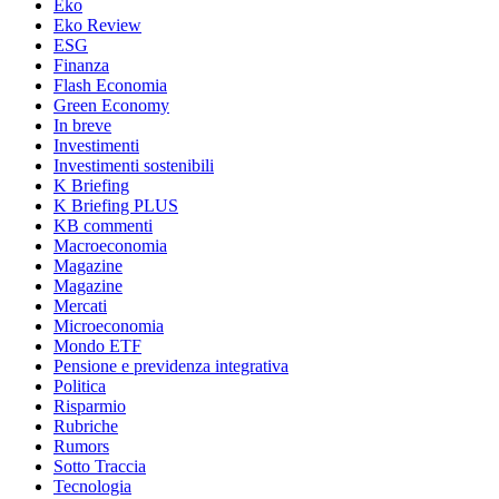
Eko
Eko Review
ESG
Finanza
Flash Economia
Green Economy
In breve
Investimenti
Investimenti sostenibili
K Briefing
K Briefing PLUS
KB commenti
Macroeconomia
Magazine
Magazine
Mercati
Microeconomia
Mondo ETF
Pensione e previdenza integrativa
Politica
Risparmio
Rubriche
Rumors
Sotto Traccia
Tecnologia