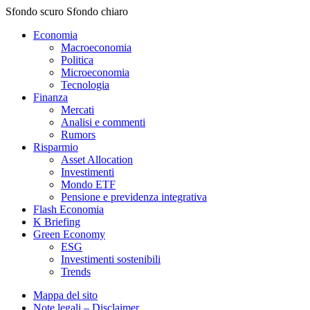
Sfondo scuro
Sfondo chiaro
Economia
Macroeconomia
Politica
Microeconomia
Tecnologia
Finanza
Mercati
Analisi e commenti
Rumors
Risparmio
Asset Allocation
Investimenti
Mondo ETF
Pensione e previdenza integrativa
Flash Economia
K Briefing
Green Economy
ESG
Investimenti sostenibili
Trends
Mappa del sito
Note legali – Disclaimer