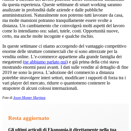
da questa esperienza. Queste settimane di smart working saranno
analizzate in profondità dalle aziende e dalle pubbliche
amministrazioni. Naturalmente non potremo tutti lavorare da casa,
ma molte mansioni potranno tranquillamente essere svolte a
distanza. Un cambiamento che coinvolgerà molti aspetti del lavoro
come lo intendiamo ora: salari, tutele, costi. Opportunità nuove,
certo, ma anche molte incognite e qualche rischio.
In queste settimane ci stiamo accorgendo del vantaggio competitivo
enorme delle strutture commerciali che si sono attrezzate per la
vendita online. L’e-commerce appartiene alla grande famiglia dei
megatrend (
ne abbiamo parlato qui
) e già prima della crisi stava
mostrando enormi passi avanti. I dati sulle vendite al dettaglio di fine
2019 ne sono la prova. L’adozione del commercio a distanza
potrebbe stravolgere interi settori, modificare i rapporti di forza tra i
vari player del mercato, ridurre o quantomeno contenere lo
strapotere di alcuni colossi internazionali.
Foto di
Josep Monter Martinez
Resta aggiornato
Gli ultimi articoli di Ekonomia.it direttamente nella tua