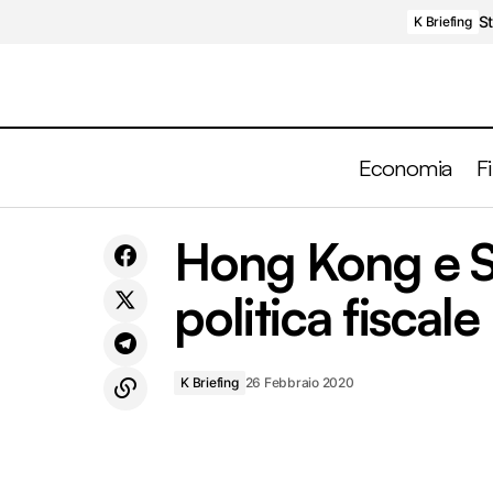
St
K Briefing
Economia
F
Germania crescita zero, Messico in
Hong Kong e S
K Bri
recessione, Indonesia via a stimoli fiscali
politica fiscal
K Briefing
26 Febbraio 2020