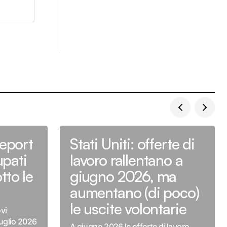
report
Stati Uniti: offerte di
pati
lavoro rallentano a
tto le
giugno 2026, ma
aumentano (di poco)
le uscite volontarie
vi
luglio 2026
A giugno 2026 le offerte di lavoro