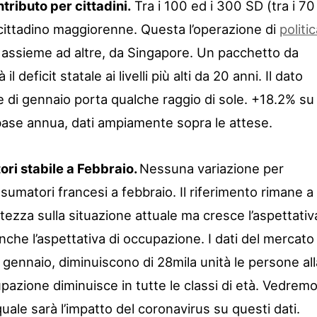
ributo per cittadini.
Tra i 100 ed i 300 SD (tra i 70
 cittadino maggiorenne. Questa l’operazione di
politi
 assieme ad altre, da Singapore. Un pacchetto da
il deficit statale ai livelli più alti da 20 anni. Il dato
e di gennaio porta qualche raggio di sole. +18.2% su
ase annua, dati ampiamente sopra le attese.
ori stabile a Febbraio.
Nessuna variazione per
onsumatori francesi a febbraio. Il riferimento rimane a
tezza sulla situazione attuale ma cresce l’aspettativ
nche l’aspettativa di occupazione. I dati del mercato
a gennaio, diminuiscono di 28mila unità le persone all
cupazione diminuisce in tutte le classi di età. Vedrem
ale sarà l’impatto del coronavirus su questi dati.