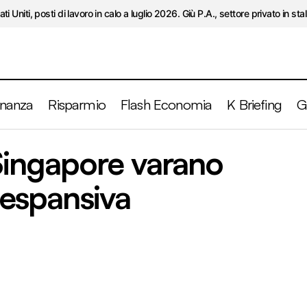
ati Uniti, posti di lavoro in calo a luglio 2026. Giù P.A., settore privato in stal
inanza
Risparmio
Flash Economia
K Briefing
G
Hong Kong e Singapore varano politica fiscale espa
ingapore varano
efing
e espansiva