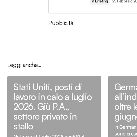
K Briefing
25 Febbraio 2
Pubblicità
Leggi anche...
Stati Uniti, posti di
Germa
lavoro in calo a luglio
all’in
2026. Giù P.A.,
oltre 
settore privato in
giugn
stallo
In Germania
sono cresc
Nel mese di luglio 2026 negli Stati