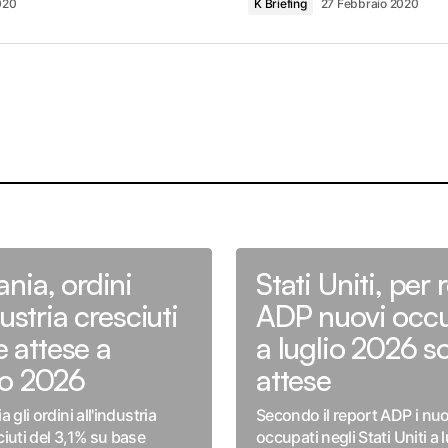
020
K Briefing
27 Febbraio 2020
nia, ordini
Stati Uniti, per 
dustria cresciuti
ADP nuovi occu
le attese a
a luglio 2026 so
o 2026
attese
 gli ordini all'industria
Secondo il report ADP i nuo
iuti del 3,1% su base
occupati negli Stati Uniti a 