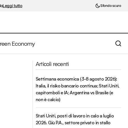
lo
Leggi tutto
Sfondo scuro
reen Economy
Salvare la fiducia dal coronavirus. USA,
nsiva
Articoli recenti
domanda interna un po' più debole?
Settimana economica (3-8 agosto 2026):
Italia, il risiko bancario continua; Stati Uniti,
capitomboli e IA; Argentina vs Brasile (e
non è calcio)
Stati Uniti, posti di lavoro in calo a luglio
2026. Giù P.A., settore privato in stallo