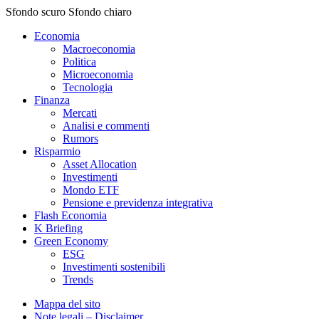
Sfondo scuro
Sfondo chiaro
Economia
Macroeconomia
Politica
Microeconomia
Tecnologia
Finanza
Mercati
Analisi e commenti
Rumors
Risparmio
Asset Allocation
Investimenti
Mondo ETF
Pensione e previdenza integrativa
Flash Economia
K Briefing
Green Economy
ESG
Investimenti sostenibili
Trends
Mappa del sito
Note legali – Disclaimer