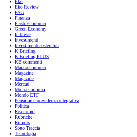
Eko
Eko Review
ESG
Finanza
Flash Economia
Green Economy
In breve
Investimenti
Investimenti sostenibili
K Briefing
K Briefing PLUS
KB commenti
Macroeconomia
Magazine
Magazine
Mercati
Microeconomia
Mondo ETF
Pensione e previdenza integrativa
Politica
Risparmio
Rubriche
Rumors
Sotto Traccia
Tecnologia