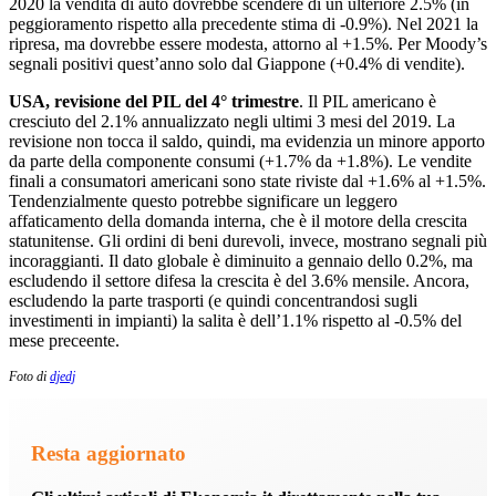
2020 la vendita di auto dovrebbe scendere di un ulteriore 2.5% (in
peggioramento rispetto alla precedente stima di -0.9%). Nel 2021 la
ripresa, ma dovrebbe essere modesta, attorno al +1.5%. Per Moody’s
segnali positivi quest’anno solo dal Giappone (+0.4% di vendite).
USA, revisione del PIL del 4° trimestre
. Il PIL americano è
cresciuto del 2.1% annualizzato negli ultimi 3 mesi del 2019. La
revisione non tocca il saldo, quindi, ma evidenzia un minore apporto
da parte della componente consumi (+1.7% da +1.8%). Le vendite
finali a consumatori americani sono state riviste dal +1.6% al +1.5%.
Tendenzialmente questo potrebbe significare un leggero
affaticamento della domanda interna, che è il motore della crescita
statunitense. Gli ordini di beni durevoli, invece, mostrano segnali più
incoraggianti. Il dato globale è diminuito a gennaio dello 0.2%, ma
escludendo il settore difesa la crescita è del 3.6% mensile. Ancora,
escludendo la parte trasporti (e quindi concentrandosi sugli
investimenti in impianti) la salita è dell’1.1% rispetto al -0.5% del
mese preceente.
Foto di
djedj
Resta aggiornato