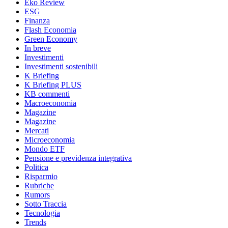
Eko Review
ESG
Finanza
Flash Economia
Green Economy
In breve
Investimenti
Investimenti sostenibili
K Briefing
K Briefing PLUS
KB commenti
Macroeconomia
Magazine
Magazine
Mercati
Microeconomia
Mondo ETF
Pensione e previdenza integrativa
Politica
Risparmio
Rubriche
Rumors
Sotto Traccia
Tecnologia
Trends