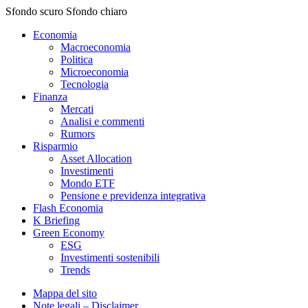
Sfondo scuro
Sfondo chiaro
Economia
Macroeconomia
Politica
Microeconomia
Tecnologia
Finanza
Mercati
Analisi e commenti
Rumors
Risparmio
Asset Allocation
Investimenti
Mondo ETF
Pensione e previdenza integrativa
Flash Economia
K Briefing
Green Economy
ESG
Investimenti sostenibili
Trends
Mappa del sito
Note legali – Disclaimer