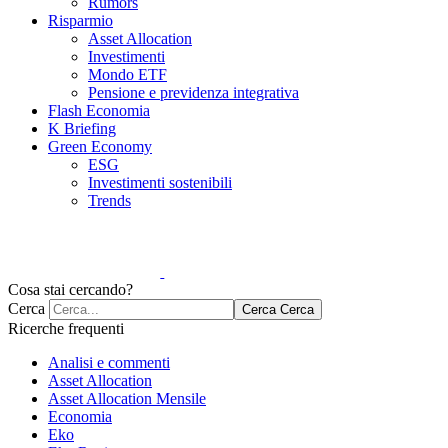
Rumors
Risparmio
Asset Allocation
Investimenti
Mondo ETF
Pensione e previdenza integrativa
Flash Economia
K Briefing
Green Economy
ESG
Investimenti sostenibili
Trends
Cosa stai cercando?
Cerca
Cerca
Cerca
Ricerche frequenti
Analisi e commenti
Asset Allocation
Asset Allocation Mensile
Economia
Eko