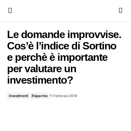
Le domande improvvise. Cos’è l’indice di Sortino e perchè è
importante per valutare un investimento?
Le domande improvvise.
Cos’è l’indice di Sortino
e perchè è importante
per valutare un
investimento?
Investimenti
Risparmio
11 Febbraio 2019