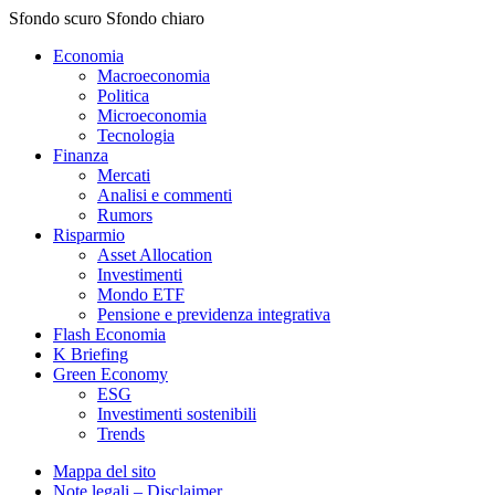
Sfondo scuro
Sfondo chiaro
Economia
Macroeconomia
Politica
Microeconomia
Tecnologia
Finanza
Mercati
Analisi e commenti
Rumors
Risparmio
Asset Allocation
Investimenti
Mondo ETF
Pensione e previdenza integrativa
Flash Economia
K Briefing
Green Economy
ESG
Investimenti sostenibili
Trends
Mappa del sito
Note legali – Disclaimer