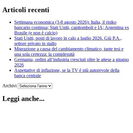
Articoli recenti
Settimana economica (3-8 agosto 2026): Italia, il risiko
bancario continua; Stati Uniti, capitomboli e IA; Argentina vs
Brasile (e non è calcio)
Stati Uniti, posti di lavoro in calo a luglio 2026. Giù P.A.,
settore privato in stallo
Migrazione a causa del cambiamento climatico, tante tesi e
una sola certezza: la complessità
Germania, ordini all’industria cresciuti oltre le attese a giugno
2026
Aspettative di inflazione, se la TV è più autorevole della
banca centrale
Archivi
Leggi anche...