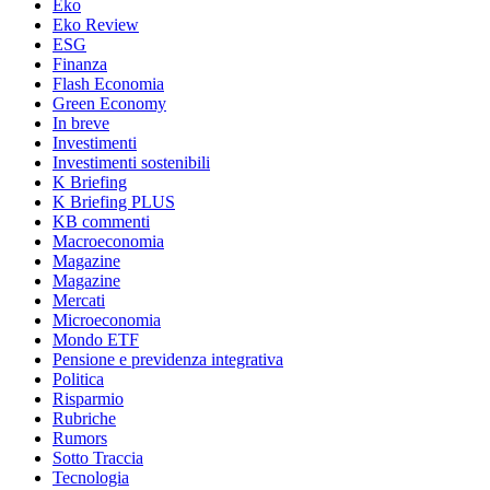
Eko
Eko Review
ESG
Finanza
Flash Economia
Green Economy
In breve
Investimenti
Investimenti sostenibili
K Briefing
K Briefing PLUS
KB commenti
Macroeconomia
Magazine
Magazine
Mercati
Microeconomia
Mondo ETF
Pensione e previdenza integrativa
Politica
Risparmio
Rubriche
Rumors
Sotto Traccia
Tecnologia