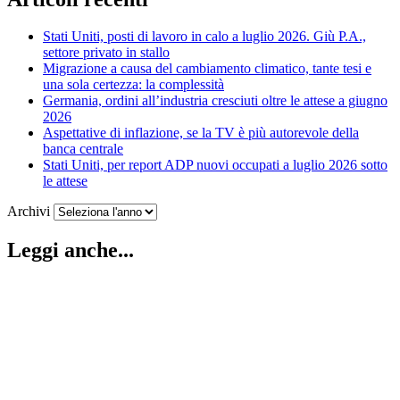
Stati Uniti, posti di lavoro in calo a luglio 2026. Giù P.A.,
settore privato in stallo
Migrazione a causa del cambiamento climatico, tante tesi e
una sola certezza: la complessità
Germania, ordini all’industria cresciuti oltre le attese a giugno
2026
Aspettative di inflazione, se la TV è più autorevole della
banca centrale
Stati Uniti, per report ADP nuovi occupati a luglio 2026 sotto
le attese
Archivi
Leggi anche...