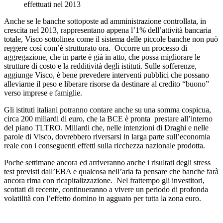
effettuati nel 2013
Anche se le banche sottoposte ad amministrazione controllata, in
crescita nel 2013, rappresentano appena l’1% dell’attività bancaria
totale, Visco sottolinea come il sistema delle piccole banche non può
reggere così com’è strutturato ora. Occorre un processo di
aggregazione, che in parte è già in atto, che possa migliorare le
strutture di costo e la redditività degli istituti. Sulle sofferenze,
aggiunge Visco, è bene prevedere interventi pubblici che possano
alleviarne il peso e liberare risorse da destinare al credito “buono”
verso imprese e famiglie.
Gli istituti italiani potranno contare anche su una somma cospicua,
circa 200 miliardi di euro, che la BCE è pronta prestare all’interno
del piano TLTRO. Miliardi che, nelle intenzioni di Draghi e nelle
parole di Visco, dovrebbero riversarsi in larga parte sull’economia
reale con i conseguenti effetti sulla ricchezza nazionale prodotta.
Poche settimane ancora ed arriveranno anche i risultati degli stress
test previsti dall’EBA e qualcosa nell’aria fa pensare che banche farà
ancora rima con ricapitalizzazione. Nel frattempo gli investitori,
scottati di recente, continueranno a vivere un periodo di profonda
volatilità con l’effetto domino in agguato per tutta la zona euro.