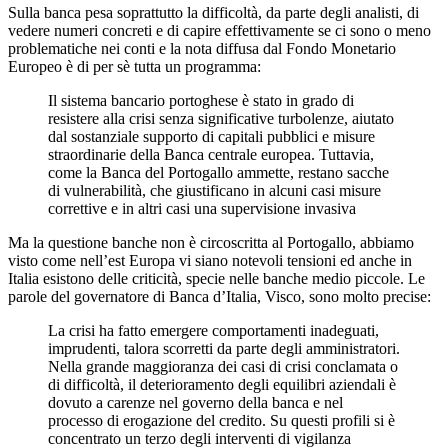
Sulla banca pesa soprattutto la difficoltà, da parte degli analisti, di
vedere numeri concreti e di capire effettivamente se ci sono o meno
problematiche nei conti e la nota diffusa dal Fondo Monetario
Europeo è di per sè tutta un programma:
Il sistema bancario portoghese è stato in grado di
resistere alla crisi senza significative turbolenze, aiutato
dal sostanziale supporto di capitali pubblici e misure
straordinarie della Banca centrale europea. Tuttavia,
come la Banca del Portogallo ammette, restano sacche
di vulnerabilità, che giustificano in alcuni casi misure
correttive e in altri casi una supervisione invasiva
Ma la questione banche non è circoscritta al Portogallo, abbiamo
visto come nell’est Europa vi siano notevoli tensioni ed anche in
Italia esistono delle criticità, specie nelle banche medio piccole. Le
parole del governatore di Banca d’Italia, Visco, sono molto precise:
La crisi ha fatto emergere comportamenti inadeguati,
imprudenti, talora scorretti da parte degli amministratori.
Nella grande maggioranza dei casi di crisi conclamata o
di difficoltà, il deterioramento degli equilibri aziendali è
dovuto a carenze nel governo della banca e nel
processo di erogazione del credito. Su questi profili si è
concentrato un terzo degli interventi di vigilanza