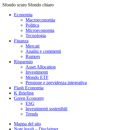
Sfondo scuro
Sfondo chiaro
Economia
Macroeconomia
Politica
Microeconomia
Tecnologia
Finanza
Mercati
Analisi e commenti
Rumors
Risparmio
Asset Allocation
Investimenti
Mondo ETF
Pensione e previdenza integrativa
Flash Economia
K Briefing
Green Economy
ESG
Investimenti sostenibili
Trends
Mappa del sito
Note legali – Disclaimer