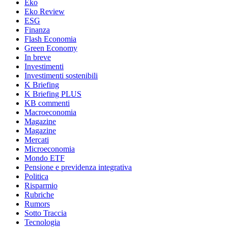
Eko
Eko Review
ESG
Finanza
Flash Economia
Green Economy
In breve
Investimenti
Investimenti sostenibili
K Briefing
K Briefing PLUS
KB commenti
Macroeconomia
Magazine
Magazine
Mercati
Microeconomia
Mondo ETF
Pensione e previdenza integrativa
Politica
Risparmio
Rubriche
Rumors
Sotto Traccia
Tecnologia