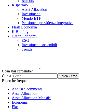
Rumors
Risparmio
Asset Allocation
Investimenti
Mondo ETF
Pensione e previdenza integrativa
Flash Economia
K Briefing
Green Economy
ESG
Investimenti sostenibili
Trends
Cosa stai cercando?
Cerca
Cerca
Cerca
Ricerche frequenti
Analisi e commenti
Asset Allocation
Asset Allocation Mensile
Economia
Eko