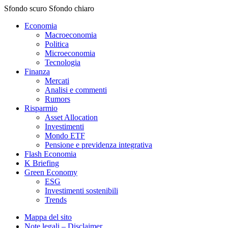
Sfondo scuro
Sfondo chiaro
Economia
Macroeconomia
Politica
Microeconomia
Tecnologia
Finanza
Mercati
Analisi e commenti
Rumors
Risparmio
Asset Allocation
Investimenti
Mondo ETF
Pensione e previdenza integrativa
Flash Economia
K Briefing
Green Economy
ESG
Investimenti sostenibili
Trends
Mappa del sito
Note legali – Disclaimer