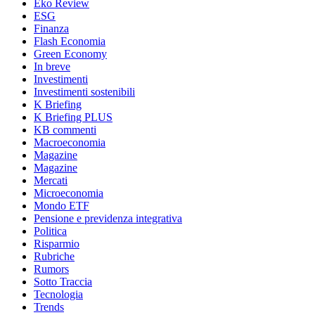
Eko Review
ESG
Finanza
Flash Economia
Green Economy
In breve
Investimenti
Investimenti sostenibili
K Briefing
K Briefing PLUS
KB commenti
Macroeconomia
Magazine
Magazine
Mercati
Microeconomia
Mondo ETF
Pensione e previdenza integrativa
Politica
Risparmio
Rubriche
Rumors
Sotto Traccia
Tecnologia
Trends